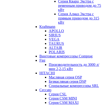
Серия Кварц Экстра с
ременным приводом до 75
кВт
Серия Алмаз Экстра с
прямым приводом до 315
кВт
Kraftmann
APOLLO
SIRIUS
VEGA
TAURUS
ALTAIR
POLARIS
Винтовые компрессоры Comprag
Fini
Производительность до 3000 л/
мин 2,2-15 кВт
HITACHI
Масляная серия OSP
Безмасляная серия DSP
Спиральные компрессоры SRL
Ceccato
Серия CSL
Серия CSM MINI
Серия CSM MAXI