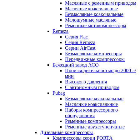
Масляные с ременным приводом
Маcляные коаксиальные
Безмаcляные коаксиальные
Малошумные масляные
Ременные мотокомпрессоры
Remeza
Серия Fiac
Серия Remeza
Серии AirCast
Безмасляные компрессоры
Передвижные компрессоры
Бежецкий завод АСО
Производительностью до 2000 л/
мин
Высокого давления
С автономным приводом
Fubag
Безмасляные коаксиальные
Маcляные коаксиальные
Наборы компрессорного
оборудования
Ременные компрессоры
Ременные двухступенчатые
Дизельные компрессоры
Компрессоры серии PORTA