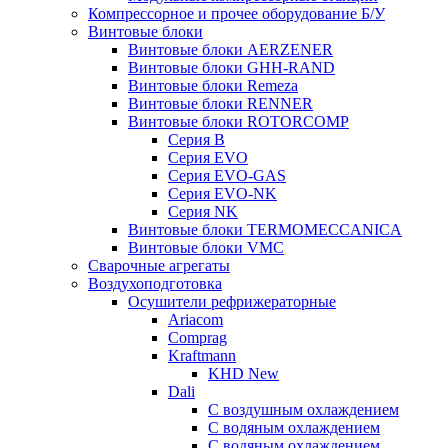
Компрессорное и прочее оборудование Б/У
Винтовые блоки
Винтовые блоки AERZENER
Винтовые блоки GHH-RAND
Винтовые блоки Remeza
Винтовые блоки RENNER
Винтовые блоки ROTORCOMP
Серия B
Серия EVO
Серия EVO-GAS
Серия EVO-NK
Серия NK
Винтовые блоки TERMOMECCANICA
Винтовые блоки VMC
Сварочные агрегаты
Воздухоподготовка
Осушители рефрижераторные
Ariacom
Comprag
Kraftmann
KHD New
Dali
C воздушным охлаждением
C водяным охлаждением
С водяным охлаждением