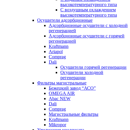
высокотемпературного типа
C воздушным охлаждением
высокотемпературного типа
Осушители адсорбционные
Адсорбционные осушители с холодной
регенерацией
Адсорбционные осушители с горячей
регенерацией
Kraftmann
Ariapol
Comprag
Dali
Осушители горячей регенерации
Осушители холодной
регенерации
Фильтры магистральные
Бежецкий завод “АСО”
OMEGA AIR
Abac NEW
Dali
Comprag
Магистральные фильтры
Kraftmann
Mikropor
Утилизация конденсата