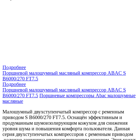
Подробнее
Поршневой малошумный масляный компрессор ABAC S
B6000/270 FT7.5
Подробнее
Поршневой малошумный масляный компрессор ABAC S
B6000/270 FT7.5
Поршневые компрессоры Abac малошумные
масляные
Малошумный двухступенчатый компрессор с ременным
приводом S B6000/270 FT7.5. Оснащён эффективным и
продуманным шумоизолирующим кожухом для снижения
уровня шума и повышения комфорта пользователя. Данная
серия двухступенчатых компрессоров с ременным приводом
надежно защищена шумоизолирующим кожухом. Этот кожух