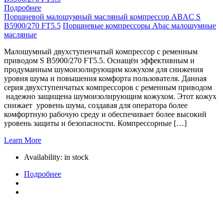
Подробнее
Поршневой малошумный масляный компрессор ABAC S
B5900/270 FT5.5
Поршневые компрессоры Abac малошумные
масляные
Малошумный двухступенчатый компрессор с ременным
приводом S B5900/270 FT5.5. Оснащён эффективным и
продуманным шумоизолирующим кожухом для снижения
уровня шума и повышения комфорта пользователя. Данная
серия двухступенчатых компрессоров с ременным приводом
надежно защищена шумоизолирующим кожухом. Этот кожух
снижает уровень шума, создавая для оператора более
комфортную рабочую среду и обеспечивает более высокий
уровень защиты и безопасности. Компрессорные […]
Learn More
Availability:
in stock
Подробнее