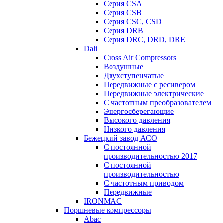
Серия CSA
Серия CSB
Серия CSC, CSD
Серия DRB
Серия DRC, DRD, DRE
Dali
Cross Air Compressors
Воздушные
Двухступенчатые
Передвижные с ресивером
Передвижные электрические
С частотным преобразователем
Энергосберегающие
Высокого давления
Низкого давления
Бежецкий завод АСО
C постоянной
производительностью 2017
C постоянной
производительностью
С частотным приводом
Передвижные
IRONMAC
Поршневые компрессоры
Abac