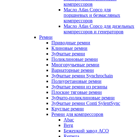
компрессоров
Масло Atlas Copco для
поршневых и безмасляных
компрессоров
Масло Atlas Copco для дизельных
компрессоров и генераторов
Ремни
Приводные ремни
Клиновые ремни
Зубчатые ремни
Поликлиновые ремни
Многоручьевые ремни
Вариаторные ремни
Зубчатые ремни Synchrochain
Полиуретановые ремни
Зубчатые ремни из резины
Плоские тяговые ремни
Зубчато-поликлиновые ремни
Зубчатые ремни Conti SylentSync
Круглые ремни
Ремни для компрессоров
Abac
Berg
Бежецкий завод АСО
Remeza