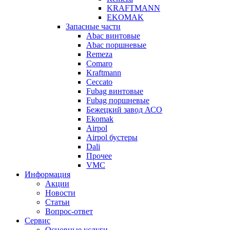
KRAFTMANN
EKOMAK
Запасные части
Abac винтовые
Abac поршневые
Remeza
Comaro
Kraftmann
Ceccato
Fubag винтовые
Fubag поршневые
Бежецкий завод АСО
Ekomak
Airpol
Airpol бустеры
Dali
Прочее
VMC
Информация
Акции
Новости
Статьи
Вопрос-ответ
Сервис
Основные услуги