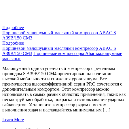
Подробнее
Поршневой малошумный масляный компрессор ABAC S
A39B/150 CM3
Подробнее
Поршневой малошумный масляный компрессор ABAC S
A39B/150 CM3
Поршневые компрессоры Abac малошумные
масляные
Малошумный одноступенчатый компрессор с ременным
приводом S A39B/150 CM4 ориентирован на сочетание
высокой мобильности и снижения уровня шума. Все
преимущества высокоэффективной серии PRO сочетаются с
дополнительным комфортом. Этот компрессор можно
использовать в самых разных областях применения, таких как
пескоструйная обработка, покраска и использование ударных
гайковертов. Установите компрессор рядом с местом
выполнения задач и наслаждайтесь минимальным […]
Learn More