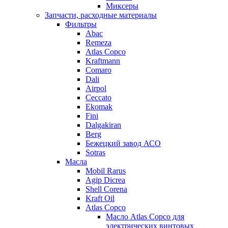
Миксеры
Запчасти, расходные материалы
Фильтры
Abac
Remeza
Atlas Copco
Kraftmann
Comaro
Dali
Airpol
Ceccato
Ekomak
Fini
Dalgakiran
Berg
Бежецкий завод АСО
Sotras
Масла
Mobil Rarus
Agip Dicrea
Shell Corena
Kraft Oil
Atlas Copco
Масло Atlas Copco для
электрических винтовых