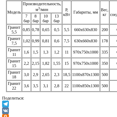
Производительность,
3
м
/мин
P,
Вес,
Модель
Габариты, мм
кВт
кг
сое
7
8
10
13
бар
бар
бар
бар
Гранит
0,85
0,78
0,65
0,5
5,5
660х630х830
200
5,5
Гранит
1,02
0,99
0,81
0,6
7,5
630х660х830
178
7,5
Гранит
1,6
1,5
1,3
1,2
11
970х750х1000
335
11
Гранит
2,2
2,15
1,82
1,55
15
970х750х1000
350
15
Гранит
3,0
2,9
2,65
2,3
18,5
1100х870х1300
500
18
Гранит
3,6
3,5
3,1
2,8
22
1100х850х1300
500
22
Поделиться:
Telegram