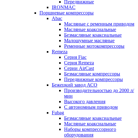
Передвижные
IRONMAC
Поршневые компрессоры
Abac
Масляные с ременным приводом
Маcляные коаксиальные
Безмаcляные коаксиальные
Малошумные масляные
Ременные мотокомпрессоры
Remeza
Серия Fiac
Серия Remeza
Серии AirCast
Безмасляные компрессоры
Передвижные компрессоры
Бежецкий завод АСО
Производительностью до 2000 л/
мин
Высокого давления
С автономным приводом
Fubag
Безмасляные коаксиальные
Маcляные коаксиальные
Наборы компрессорного
оборудования