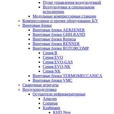
Пульт управления воздуходувкой
Воздуходувки в специальном
исполнении
Модульные компрессорные станции
Компрессорное и прочее оборудование Б/У
Винтовые блоки
Винтовые блоки AERZENER
Винтовые блоки GHH-RAND
Винтовые блоки Remeza
Винтовые блоки RENNER
Винтовые блоки ROTORCOMP
Серия B
Серия EVO
Серия EVO-GAS
Серия EVO-NK
Серия NK
Винтовые блоки TERMOMECCANICA
Винтовые блоки VMC
Сварочные агрегаты
Воздухоподготовка
Осушители рефрижераторные
Ariacom
Comprag
Kraftmann
KHD New