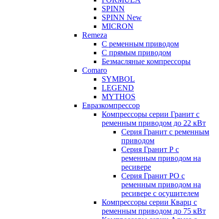
SPINN
SPINN New
MICRON
Remeza
С ременным приводом
С прямым приводом
Безмасляные компрессоры
Comaro
SYMBOL
LEGEND
MYTHOS
Евразкомпрессор
Компрессоры серии Гранит с
ременным приводом до 22 кВт
Серия Гранит с ременным
приводом
Серия Гранит Р с
ременным приводом на
ресивере
Серия Гранит РО с
ременным приводом на
ресивере с осушителем
Компрессоры серии Кварц с
ременным приводом до 75 кВт