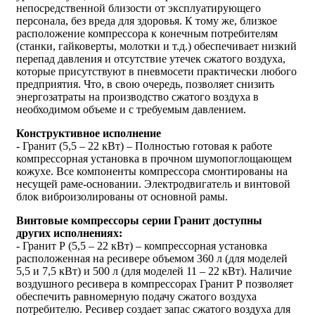
непосредственной близости от эксплуатирующего
персонала, без вреда для здоровья. К тому же, близкое
расположение компрессора к конечным потребителям
(станки, гайковерты, молотки и т.д.) обеспечивает низкий
перепад давления и отсутствие утечек сжатого воздуха,
которые присутствуют в пневмосети практически любого
предприятия. Что, в свою очередь, позволяет снизить
энергозатраты на производство сжатого воздуха в
необходимом объеме и с требуемым давлением.
Конструктивное исполнение
- Гранит (5,5 – 22 кВт) – Полностью готовая к работе
компрессорная установка в прочном шумопоглощающем
кожухе. Все компоненты компрессора смонтированы на
несущей раме-основании. Электродвигатель и винтовой
блок виброизолированы от основной рамы.
Винтовые компрессоры серии Гранит доступны
других исполнениях:
- Гранит Р (5,5 – 22 кВт) – компрессорная установка
расположенная на ресивере объемом 360 л (для моделей
5,5 и 7,5 кВт) и 500 л (для моделей 11 – 22 кВт). Наличие
воздушного ресивера в компрессорах Гранит Р позволяет
обеспечить равномерную подачу сжатого воздуха
потребителю. Ресивер создает запас сжатого воздуха для