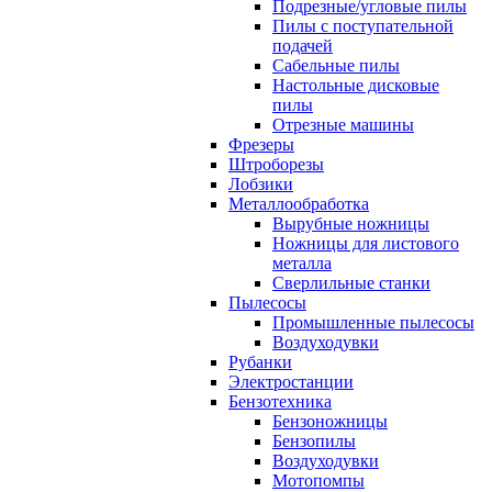
Подрезные/угловые пилы
Пилы с поступательной
подачей
Сабельные пилы
Настольные дисковые
пилы
Отрезные машины
Фрезеры
Штроборезы
Лобзики
Металлообработка
Вырубные ножницы
Ножницы для листового
металла
Сверлильные станки
Пылесосы
Промышленные пылесосы
Воздуходувки
Рубанки
Электростанции
Бензотехника
Бензоножницы
Бензопилы
Воздуходувки
Мотопомпы