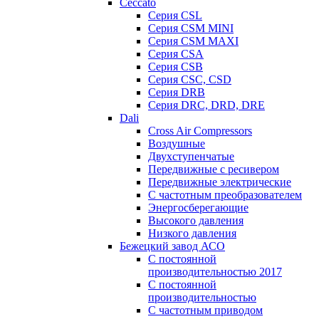
Ceccato
Серия CSL
Серия CSM MINI
Серия CSM MAXI
Серия CSA
Серия CSB
Серия CSC, CSD
Серия DRB
Серия DRC, DRD, DRE
Dali
Cross Air Compressors
Воздушные
Двухступенчатые
Передвижные с ресивером
Передвижные электрические
С частотным преобразователем
Энергосберегающие
Высокого давления
Низкого давления
Бежецкий завод АСО
C постоянной
производительностью 2017
C постоянной
производительностью
С частотным приводом