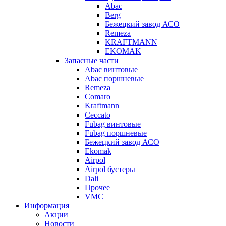
Abac
Berg
Бежецкий завод АСО
Remeza
KRAFTMANN
EKOMAK
Запасные части
Abac винтовые
Abac поршневые
Remeza
Comaro
Kraftmann
Ceccato
Fubag винтовые
Fubag поршневые
Бежецкий завод АСО
Ekomak
Airpol
Airpol бустеры
Dali
Прочее
VMC
Информация
Акции
Новости