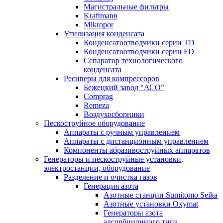
Магистральные фильтры
Kraftmann
Mikropor
Утилизация конденсата
Конденсатоотводчики серии TD
Конденсатоотводчики серии FD
Сепаратор технологического
конденсата
Ресиверы для компрессоров
Бежецкий завод “АСО”
Comprag
Remeza
Воздухосборники
Пескоструйное оборудование
Аппараты с ручным управлением
Аппараты с дистанционным управлением
Компоненты абразивоструйных аппаратов
Генераторы и пескоструйные установки,
электростанции, оборудование
Разделение и очистка газов
Генерация азота
Азотные станции Sumitomo Seika
Азотные установки Oxymat
Генераторы азота
адсорбционного типа