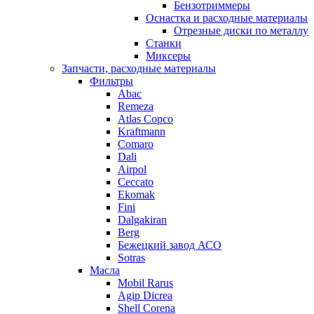
Бензотриммеры
Оснастка и расходные материалы
Отрезные диски по металлу
Станки
Миксеры
Запчасти, расходные материалы
Фильтры
Abac
Remeza
Atlas Copco
Kraftmann
Comaro
Dali
Airpol
Ceccato
Ekomak
Fini
Dalgakiran
Berg
Бежецкий завод АСО
Sotras
Масла
Mobil Rarus
Agip Dicrea
Shell Corena