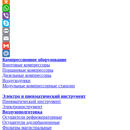
VK
Odnoklassniki
WhatsApp
Viber
Skype
Print
Email
Gmail
Компрессионное оборудование
Mail.Ru
Винтовые компрессоры
Поршневые компрессоры
Дизельные компрессоры
Воздуходувки
Модульные компрессорные станции
Электро и пневматический инструмент
Пневматический инструмент
Электроинструмент
Воздухоподготовка
Осушители рефрежераторные
Осушители адсорбационные
Фильтры магистральные