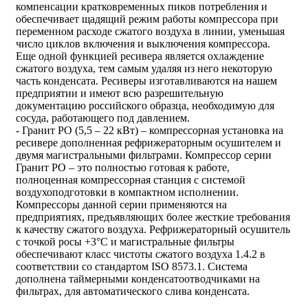
компенсации кратковременных пиков потребления и
обеспечивает щадящий режим работы компрессора при
переменном расходе сжатого воздуха в линии, уменьшая
число циклов включения и выключения компрессора.
Еще одной функцией ресивера является охлаждение
сжатого воздуха, тем самым удаляя из него некоторую
часть конденсата. Ресиверы изготавливаются на нашем
предприятии и имеют всю разрешительную
документацию российского образца, необходимую для
сосуда, работающего под давлением.
- Гранит РО (5,5 – 22 кВт) – компрессорная установка на
ресивере дополненная рефрижераторным осушителем и
двумя магистральными фильтрами. Компрессор серии
Гранит РО – это полностью готовая к работе,
полноценная компрессорная станция с системой
воздухоподготовки в компактном исполнении.
Компрессоры данной серии применяются на
предприятиях, предъявляющих более жесткие требования
к качеству сжатого воздуха. Рефрижераторный осушитель
с точкой росы +3°С и магистральные фильтры
обеспечивают класс чистоты сжатого воздуха 1.4.2 в
соответствии со стандартом ISO 8573.1. Система
дополнена таймерными конденсатоотводчиками на
фильтрах, для автоматического слива конденсата.