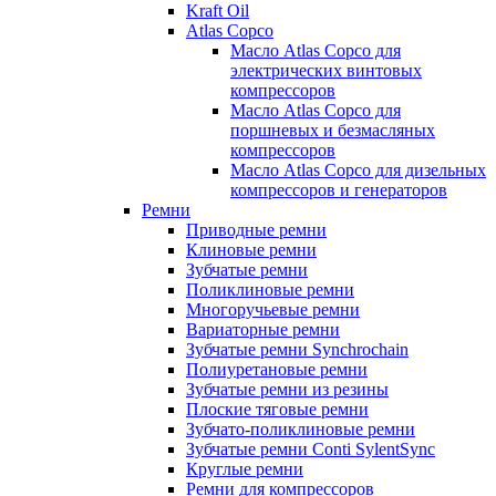
Kraft Oil
Atlas Copco
Масло Atlas Copco для
электрических винтовых
компрессоров
Масло Atlas Copco для
поршневых и безмасляных
компрессоров
Масло Atlas Copco для дизельных
компрессоров и генераторов
Ремни
Приводные ремни
Клиновые ремни
Зубчатые ремни
Поликлиновые ремни
Многоручьевые ремни
Вариаторные ремни
Зубчатые ремни Synchrochain
Полиуретановые ремни
Зубчатые ремни из резины
Плоские тяговые ремни
Зубчато-поликлиновые ремни
Зубчатые ремни Conti SylentSync
Круглые ремни
Ремни для компрессоров