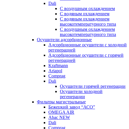
Dali
C воздушным охлаждением
C водяным охлаждением
С водяным охлаждением
высокотемпературного типа
C воздушным охлаждением
высокотемпературного типа
Осушители адсорбционные
Адсорбционные осушители с холодной
регенерацией
Адсорбционные осушители с горячей
регенерацией
Kraftmann
Ariapol
Comprag
Dali
Осушители горячей регенерации
Осушители холодной
регенерации
Фильтры магистральные
Бежецкий завод “АСО”
OMEGA AIR
Abac NEW
Dali
Comprag