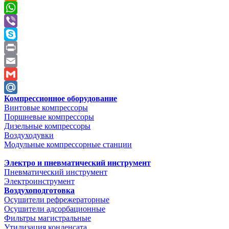
Odnoklassniki
WhatsApp
Viber
Skype
Print
Email
Gmail
Компрессионное оборудование
Mail.Ru
Винтовые компрессоры
Поршневые компрессоры
Дизельные компрессоры
Воздуходувки
Модульные компрессорные станции
Электро и пневматический инструмент
Пневматический инструмент
Электроинструмент
Воздухоподготовка
Осушители рефрежераторные
Осушители адсорбационные
Фильтры магистральные
Утилизация конденсата