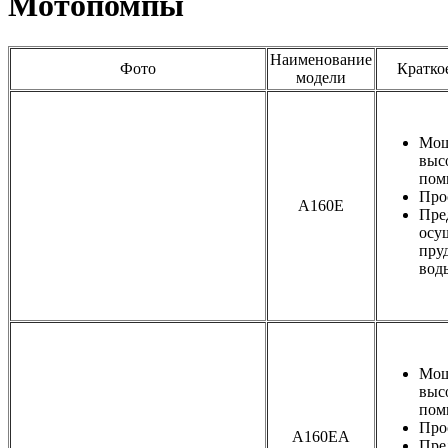
Мотопомпы
Наименование
Фото
Кратко
модели
Мощ
выс
пом
Про
A160E
Пре
осу
пру
вод
Мощ
выс
пом
Про
A160EA
Пре