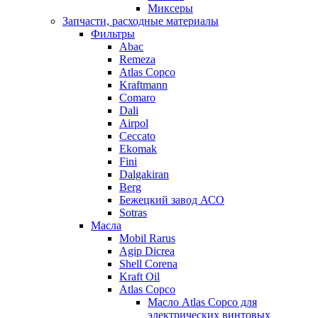
Миксеры
Запчасти, расходные материалы
Фильтры
Abac
Remeza
Atlas Copco
Kraftmann
Comaro
Dali
Airpol
Ceccato
Ekomak
Fini
Dalgakiran
Berg
Бежецкий завод АСО
Sotras
Масла
Mobil Rarus
Agip Dicrea
Shell Corena
Kraft Oil
Atlas Copco
Масло Atlas Copco для
электрических винтовых