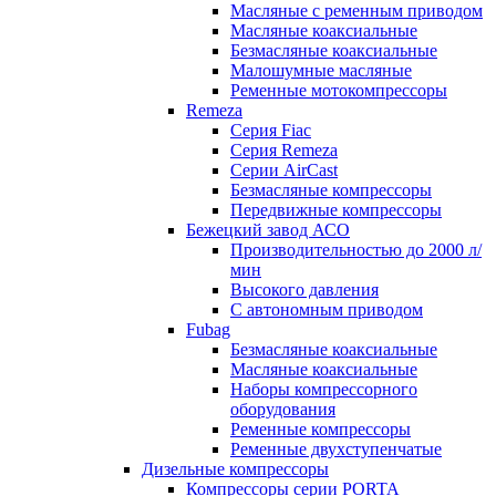
Масляные с ременным приводом
Маcляные коаксиальные
Безмаcляные коаксиальные
Малошумные масляные
Ременные мотокомпрессоры
Remeza
Серия Fiac
Серия Remeza
Серии AirCast
Безмасляные компрессоры
Передвижные компрессоры
Бежецкий завод АСО
Производительностью до 2000 л/
мин
Высокого давления
С автономным приводом
Fubag
Безмасляные коаксиальные
Маcляные коаксиальные
Наборы компрессорного
оборудования
Ременные компрессоры
Ременные двухступенчатые
Дизельные компрессоры
Компрессоры серии PORTA