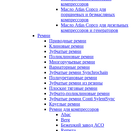
компрессоров
Масло Atlas Copco для
поршневых и безмасляных
компрессоров
Масло Atlas Copco для дизельных
компрессоров и генераторов
Ремни
Приводные ремни
Клиновые ремни
Зубчатые ремни
Поликлиновые ремни
Многоручьевые ремни
Вариаторные ремни
Зубчатые ремни Synchrochain
Полиуретановые ремни
Зубчатые ремни из резины
Плоские тяговые ремни
Зубчато-поликлиновые ремни
Зубчатые ремни Conti SylentSync
Круглые ремни
Ремни для компрессоров
Abac
Berg
Бежецкий завод АСО
Remeza