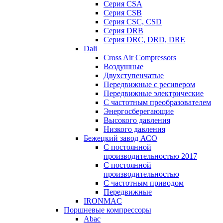
Серия CSA
Серия CSB
Серия CSC, CSD
Серия DRB
Серия DRC, DRD, DRE
Dali
Cross Air Compressors
Воздушные
Двухступенчатые
Передвижные с ресивером
Передвижные электрические
С частотным преобразователем
Энергосберегающие
Высокого давления
Низкого давления
Бежецкий завод АСО
C постоянной
производительностью 2017
C постоянной
производительностью
С частотным приводом
Передвижные
IRONMAC
Поршневые компрессоры
Abac