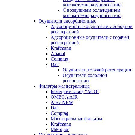
высокотемпературного типа
C воздушным охлаждением
высокотемпературного типа
Осушители адсорбционные
Адсорбционные осушители с холодной
регенерацией
Адсорбционные осушители с горячей
регенерацией
Kraftmann
Ariapol
Comprag
Dali
Осушители горячей регенерации
Осушители холодной
регенерации
Фильтры магистральные
Бежецкий завод “АСО”
OMEGA AIR
Abac NEW
Dali
Comprag
Магистральные фильтры
Kraftmann
Mikropor
Утилизация конденсата