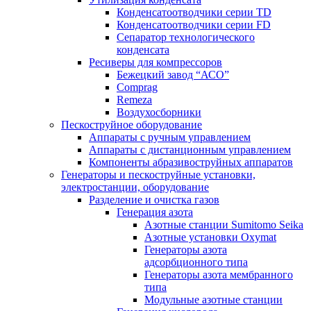
Конденсатоотводчики серии TD
Конденсатоотводчики серии FD
Сепаратор технологического
конденсата
Ресиверы для компрессоров
Бежецкий завод “АСО”
Comprag
Remeza
Воздухосборники
Пескоструйное оборудование
Аппараты с ручным управлением
Аппараты с дистанционным управлением
Компоненты абразивоструйных аппаратов
Генераторы и пескоструйные установки,
электростанции, оборудование
Разделение и очистка газов
Генерация азота
Азотные станции Sumitomo Seika
Азотные установки Oxymat
Генераторы азота
адсорбционного типа
Генераторы азота мембранного
типа
Модульные азотные станции