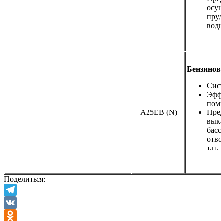
осу
пру
вод
Бензинов
Сис
Эфф
пом
A25EB (N)
Пре
вык
басс
отв
т.п.
Поделиться:
Telegram
VK