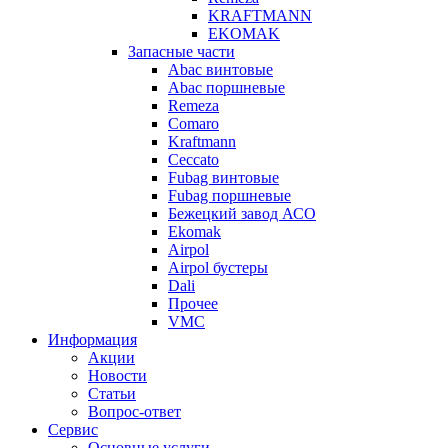
KRAFTMANN
EKOMAK
Запасные части
Abac винтовые
Abac поршневые
Remeza
Comaro
Kraftmann
Ceccato
Fubag винтовые
Fubag поршневые
Бежецкий завод АСО
Ekomak
Airpol
Airpol бустеры
Dali
Прочее
VMC
Информация
Акции
Новости
Статьи
Вопрос-ответ
Сервис
Основные услуги