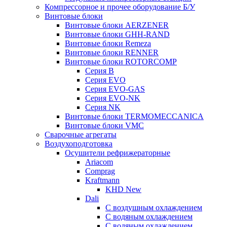
Компрессорное и прочее оборудование Б/У
Винтовые блоки
Винтовые блоки AERZENER
Винтовые блоки GHH-RAND
Винтовые блоки Remeza
Винтовые блоки RENNER
Винтовые блоки ROTORCOMP
Серия B
Серия EVO
Серия EVO-GAS
Серия EVO-NK
Серия NK
Винтовые блоки TERMOMECCANICA
Винтовые блоки VMC
Сварочные агрегаты
Воздухоподготовка
Осушители рефрижераторные
Ariacom
Comprag
Kraftmann
KHD New
Dali
C воздушным охлаждением
C водяным охлаждением
С водяным охлаждением