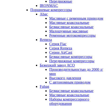
Передвижные
IRONMAC
Поршневые компрессоры
Abac
Масляные с ременным приводом
Маcляные коаксиальные
Безмаcляные коаксиальные
Малошумные масляные
Ременные мотокомпрессоры
Remeza
Серия Fiac
Серия Remeza
Серии AirCast
Безмасляные компрессоры
Передвижные компрессоры
Бежецкий завод АСО
Производительностью до 2000 л/
мин
Высокого давления
С автономным приводом
Fubag
Безмасляные коаксиальные
Маcляные коаксиальные
Наборы компрессорного
оборудования