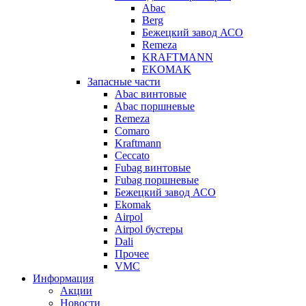
Abac
Berg
Бежецкий завод АСО
Remeza
KRAFTMANN
EKOMAK
Запасные части
Abac винтовые
Abac поршневые
Remeza
Comaro
Kraftmann
Ceccato
Fubag винтовые
Fubag поршневые
Бежецкий завод АСО
Ekomak
Airpol
Airpol бустеры
Dali
Прочее
VMC
Информация
Акции
Новости