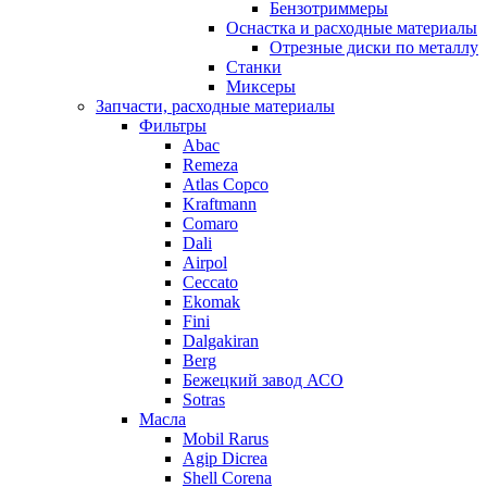
Бензотриммеры
Оснастка и расходные материалы
Отрезные диски по металлу
Станки
Миксеры
Запчасти, расходные материалы
Фильтры
Abac
Remeza
Atlas Copco
Kraftmann
Comaro
Dali
Airpol
Ceccato
Ekomak
Fini
Dalgakiran
Berg
Бежецкий завод АСО
Sotras
Масла
Mobil Rarus
Agip Dicrea
Shell Corena