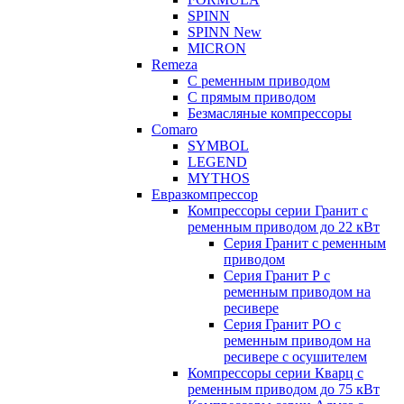
SPINN
SPINN New
MICRON
Remeza
С ременным приводом
С прямым приводом
Безмасляные компрессоры
Comaro
SYMBOL
LEGEND
MYTHOS
Евразкомпрессор
Компрессоры серии Гранит с
ременным приводом до 22 кВт
Серия Гранит с ременным
приводом
Серия Гранит Р с
ременным приводом на
ресивере
Серия Гранит РО с
ременным приводом на
ресивере с осушителем
Компрессоры серии Кварц с
ременным приводом до 75 кВт