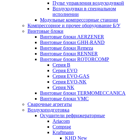
Пульт управления воздуходувкой
Воздуходувки в специальном
исполнении
Модульные компрессорные станции
Компрессорное и прочее оборудование Б/У
Винтовые блоки
Винтовые блоки AERZENER
Винтовые блоки GHH-RAND
Винтовые блоки Remeza
Винтовые блоки RENNER
Винтовые блоки ROTORCOMP
Серия B
Серия EVO
Серия EVO-GAS
Серия EVO-NK
Серия NK
Винтовые блоки TERMOMECCANICA
Винтовые блоки VMC
Сварочные агрегаты
Воздухоподготовка
Осушители рефрижераторные
Ariacom
Comprag
Kraftmann
KHD New