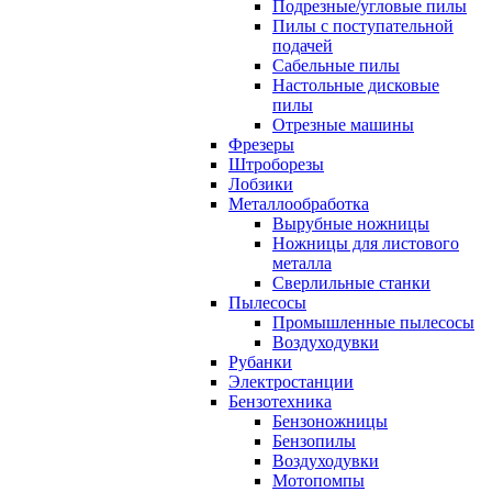
Подрезные/угловые пилы
Пилы с поступательной
подачей
Сабельные пилы
Настольные дисковые
пилы
Отрезные машины
Фрезеры
Штроборезы
Лобзики
Металлообработка
Вырубные ножницы
Ножницы для листового
металла
Сверлильные станки
Пылесосы
Промышленные пылесосы
Воздуходувки
Рубанки
Электростанции
Бензотехника
Бензоножницы
Бензопилы
Воздуходувки
Мотопомпы