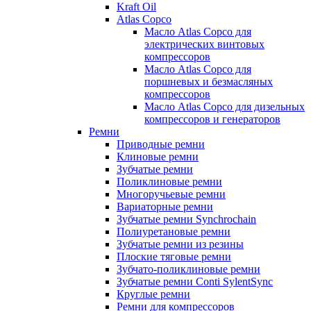
Kraft Oil
Atlas Copco
Масло Atlas Copco для
электрических винтовых
компрессоров
Масло Atlas Copco для
поршневых и безмасляных
компрессоров
Масло Atlas Copco для дизельных
компрессоров и генераторов
Ремни
Приводные ремни
Клиновые ремни
Зубчатые ремни
Поликлиновые ремни
Многоручьевые ремни
Вариаторные ремни
Зубчатые ремни Synchrochain
Полиуретановые ремни
Зубчатые ремни из резины
Плоские тяговые ремни
Зубчато-поликлиновые ремни
Зубчатые ремни Conti SylentSync
Круглые ремни
Ремни для компрессоров