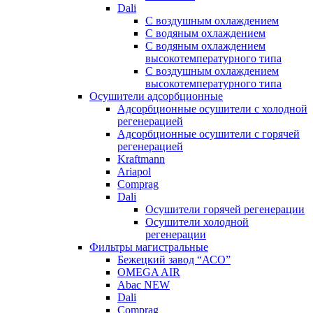
Dali
C воздушным охлаждением
C водяным охлаждением
С водяным охлаждением
высокотемпературного типа
C воздушным охлаждением
высокотемпературного типа
Осушители адсорбционные
Адсорбционные осушители с холодной
регенерацией
Адсорбционные осушители с горячей
регенерацией
Kraftmann
Ariapol
Comprag
Dali
Осушители горячей регенерации
Осушители холодной
регенерации
Фильтры магистральные
Бежецкий завод “АСО”
OMEGA AIR
Abac NEW
Dali
Comprag