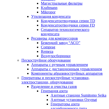
Магистральные фильтры
Kraftmann
Mikropor
Утилизация конденсата
Конденсатоотводчики серии TD
Конденсатоотводчики серии FD
Сепаратор технологического
конденсата
Ресиверы для компрессоров
Бежецкий завод “АСО”
Comprag
Remeza
Воздухосборники
Пескоструйное оборудование
Аппараты с ручным управлением
Аппараты с дистанционным управлением
Компоненты абразивоструйных аппаратов
Генераторы и пескоструйные установки,
электростанции, оборудование
Разделение и очистка газов
Генерация азота
Азотные станции Sumitomo Seika
Азотные установки Oxymat
Генераторы азота
адсорбционного типа