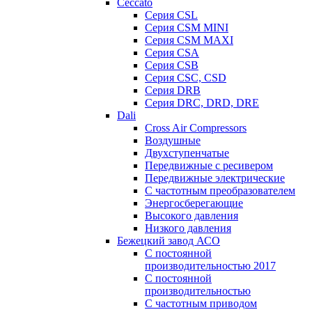
Ceccato
Серия CSL
Серия CSM MINI
Серия CSM MAXI
Серия CSA
Серия CSB
Серия CSC, CSD
Серия DRB
Серия DRC, DRD, DRE
Dali
Cross Air Compressors
Воздушные
Двухступенчатые
Передвижные с ресивером
Передвижные электрические
С частотным преобразователем
Энергосберегающие
Высокого давления
Низкого давления
Бежецкий завод АСО
C постоянной
производительностью 2017
C постоянной
производительностью
С частотным приводом