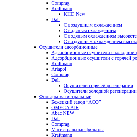
Comprag
Kraftmann
KHD New
Dali
C воздушным охлаждением
C водяным охлаждением
С водяным охлаждением высокоте
C воздушным охлаждением высоко
Осушители адсорбционные
Адсорбционные осушители с холодной 
Адсорбционные осушители с горячей р
Kraftmann
Ariapol
Comprag
Dali
Осушители горячей регенерации
Осушители холодной регенерации
Фильтры магистральные
Бежецкий завод “АСО”
OMEGA AIR
Abac NEW
Dali
Comprag
Магистральные фильтры
Kraftmann