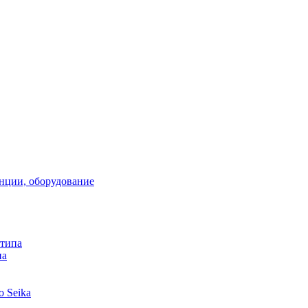
анции, оборудование
 типа
па
 Seika