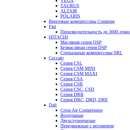
VEGA
TAURUS
ALTAIR
POLARIS
Винтовые компрессоры Comprag
Fini
Производительность до 3000 л/мин
HITACHI
Масляная серия OSP
Безмасляная серия DSP
Спиральные компрессоры SRL
Ceccato
Серия CSL
Серия CSM MINI
Серия CSM MAXI
Серия CSA
Серия CSB
Серия CSC, CSD
Серия DRB
Серия DRC, DRD, DRE
Dali
Cross Air Compressors
Воздушные
Двухступенчатые
Передвижные с ресивером