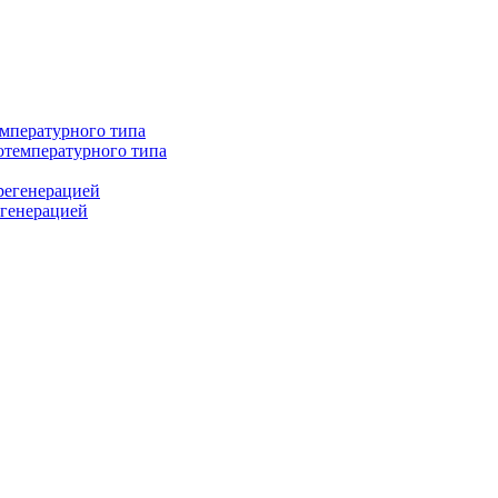
мпературного типа
температурного типа
регенерацией
егенерацией