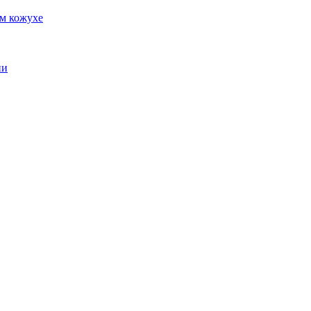
м кожухе
ии