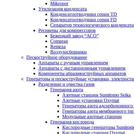
Mikropor
Утилизация конденсата
Конденсатоотводчики серии TD
Конденсатоотводчики серии FD
Сепаратор технологического конденсата
Ресиверы для компрессоров
Бежецкий завод “АСО”
Comprag
Remeza
Воздухосборники
Пескоструйное оборудование
Аппараты с ручным управлением
Аппараты с дистанционным управлением
Компоненты абразивоструйных аппаратов
Генераторы и пескоструйные установки, электрост
Разделение и очистка газов
Генерация азота
Азотные станции Sumitomo Seika
Азотные установки Oxymat
Генераторы азота адсорбционного
Генераторы азота мембранного ти
Модульные азотные станции
Генерация кислорода
Кислородные генераторы Sumitomo
Кислородные станции Oxymat