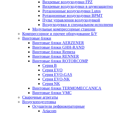
Вихревые воздуходувки FPZ
Вихревые воздуходувки в шумозащитно
Ротационные воздуходувки Lutos
Ротационные воздуходувки ВРМТ
Пульт управления воздуходувкой
Воздуходувки в специальном исполнен
Модульные компрессорные станции
Компрессорное и прочее оборудование Б/У
Винтовые блоки
Винтовые блоки AERZENER
Винтовые блоки GHH-RAND
Винтовые блоки Remeza
Винтовые блоки RENNER
Винтовые блоки ROTORCOMP
Серия B
Серия EVO
Серия EVO-GAS
Серия EVO-NK
Серия NK
Винтовые блоки TERMOMECCANICA
Винтовые блоки VMC
Сварочные агрегаты
Воздухоподготовка
Осушители рефрижераторные
Ariacom