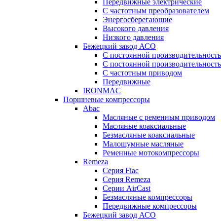
Передвижные электрические
С частотным преобразователем
Энергосберегающие
Высокого давления
Низкого давления
Бежецкий завод АСО
C постоянной производительност
C постоянной производительност
С частотным приводом
Передвижные
IRONMAC
Поршневые компрессоры
Abac
Масляные с ременным приводом
Маcляные коаксиальные
Безмаcляные коаксиальные
Малошумные масляные
Ременные мотокомпрессоры
Remeza
Серия Fiac
Серия Remeza
Серии AirCast
Безмасляные компрессоры
Передвижные компрессоры
Бежецкий завод АСО