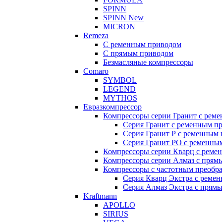
SPINN
SPINN New
MICRON
Remeza
С ременным приводом
С прямым приводом
Безмасляные компрессоры
Comaro
SYMBOL
LEGEND
MYTHOS
Евразкомпрессор
Компрессоры серии Гранит с реме
Серия Гранит с ременным п
Серия Гранит Р с ременным 
Серия Гранит РО с ременным
Компрессоры серии Кварц с реме
Компрессоры серии Алмаз с прям
Компрессоры с частотным преобра
Серия Кварц Экстра с ремен
Серия Алмаз Экстра с прямы
Kraftmann
APOLLO
SIRIUS