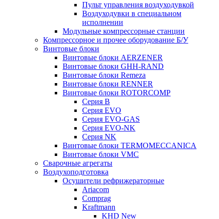
Пульт управления воздуходувкой
Воздуходувки в специальном
исполнении
Модульные компрессорные станции
Компрессорное и прочее оборудование Б/У
Винтовые блоки
Винтовые блоки AERZENER
Винтовые блоки GHH-RAND
Винтовые блоки Remeza
Винтовые блоки RENNER
Винтовые блоки ROTORCOMP
Серия B
Серия EVO
Серия EVO-GAS
Серия EVO-NK
Серия NK
Винтовые блоки TERMOMECCANICA
Винтовые блоки VMC
Сварочные агрегаты
Воздухоподготовка
Осушители рефрижераторные
Ariacom
Comprag
Kraftmann
KHD New