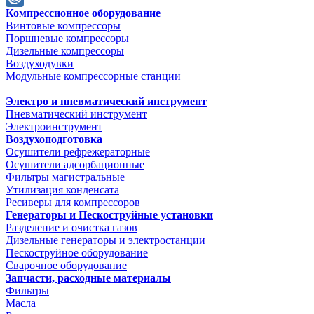
Компрессионное оборудование
Mail.Ru
Винтовые компрессоры
Поршневые компрессоры
Дизельные компрессоры
Воздуходувки
Модульные компрессорные станции
Электро и пневматический инструмент
Пневматический инструмент
Электроинструмент
Воздухоподготовка
Осушители рефрежераторные
Осушители адсорбационные
Фильтры магистральные
Утилизация конденсата
Ресиверы для компрессоров
Генераторы и Пескоструйные установки
Разделение и очистка газов
Дизельные генераторы и электростанции
Пескоструйное оборудование
Сварочное оборудование
Запчасти, расходные материалы
Фильтры
Масла