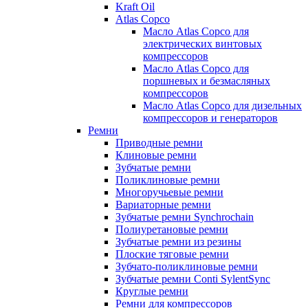
Kraft Oil
Atlas Copco
Масло Atlas Copco для
электрических винтовых
компрессоров
Масло Atlas Copco для
поршневых и безмасляных
компрессоров
Масло Atlas Copco для дизельных
компрессоров и генераторов
Ремни
Приводные ремни
Клиновые ремни
Зубчатые ремни
Поликлиновые ремни
Многоручьевые ремни
Вариаторные ремни
Зубчатые ремни Synchrochain
Полиуретановые ремни
Зубчатые ремни из резины
Плоские тяговые ремни
Зубчато-поликлиновые ремни
Зубчатые ремни Conti SylentSync
Круглые ремни
Ремни для компрессоров