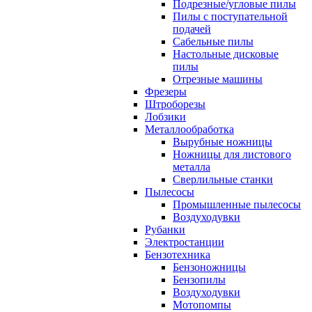
Подрезные/угловые пилы
Пилы с поступательной
подачей
Сабельные пилы
Настольные дисковые
пилы
Отрезные машины
Фрезеры
Штроборезы
Лобзики
Металлообработка
Вырубные ножницы
Ножницы для листового
металла
Сверлильные станки
Пылесосы
Промышленные пылесосы
Воздуходувки
Рубанки
Электростанции
Бензотехника
Бензоножницы
Бензопилы
Воздуходувки
Мотопомпы