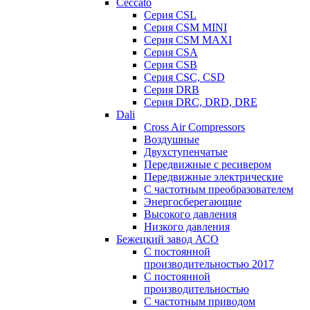
Ceccato
Серия CSL
Серия CSM MINI
Серия CSM MAXI
Серия CSA
Серия CSB
Серия CSC, CSD
Серия DRB
Серия DRC, DRD, DRE
Dali
Cross Air Compressors
Воздушные
Двухступенчатые
Передвижные с ресивером
Передвижные электрические
С частотным преобразователем
Энергосберегающие
Высокого давления
Низкого давления
Бежецкий завод АСО
C постоянной
производительностью 2017
C постоянной
производительностью
С частотным приводом