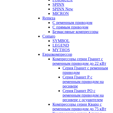
SPINN
SPINN New
MICRON
Remeza
С ременным приводом
С прямым приводом
Безмасляные компрессоры
Comaro
SYMBOL
LEGEND
MYTHOS
Евразкомпрессор
Компрессоры серии Гранит с
ременным приводом до 22 кВт
Серия Гранит с ременным
приводом
Серия Гранит Р с
ременным приводом на
ресивере
Серия Гранит РО с
ременным приводом на
ресивере с осушителем
Компрессоры серии Кварц с
ременным приводом до 75 кВт