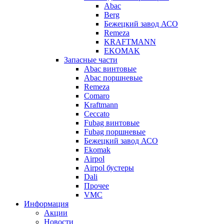
Abac
Berg
Бежецкий завод АСО
Remeza
KRAFTMANN
EKOMAK
Запасные части
Abac винтовые
Abac поршневые
Remeza
Comaro
Kraftmann
Ceccato
Fubag винтовые
Fubag поршневые
Бежецкий завод АСО
Ekomak
Airpol
Airpol бустеры
Dali
Прочее
VMC
Информация
Акции
Новости