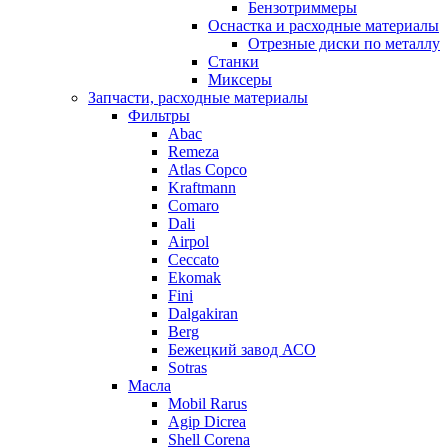
Бензотриммеры
Оснастка и расходные материалы
Отрезные диски по металлу
Станки
Миксеры
Запчасти, расходные материалы
Фильтры
Abac
Remeza
Atlas Copco
Kraftmann
Comaro
Dali
Airpol
Ceccato
Ekomak
Fini
Dalgakiran
Berg
Бежецкий завод АСО
Sotras
Масла
Mobil Rarus
Agip Dicrea
Shell Corena