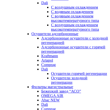
Dali
C воздушным охлаждением
C водяным охлаждением
С водяным охлаждением
высокотемпературного типа
C воздушным охлаждением
высокотемпературного типа
Осушители адсорбционные
Адсорбционные осушители с холодной
регенерацией
Адсорбционные осушители с горячей
регенерацией
Kraftmann
Ariapol
Comprag
Dali
Осушители горячей регенерации
Осушители холодной
регенерации
Фильтры магистральные
Бежецкий завод “АСО”
OMEGA AIR
Abac NEW
Dali
Comprag