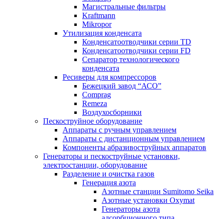
Магистральные фильтры
Kraftmann
Mikropor
Утилизация конденсата
Конденсатоотводчики серии TD
Конденсатоотводчики серии FD
Сепаратор технологического
конденсата
Ресиверы для компрессоров
Бежецкий завод “АСО”
Comprag
Remeza
Воздухосборники
Пескоструйное оборудование
Аппараты с ручным управлением
Аппараты с дистанционным управлением
Компоненты абразивоструйных аппаратов
Генераторы и пескоструйные установки,
электростанции, оборудование
Разделение и очистка газов
Генерация азота
Азотные станции Sumitomo Seika
Азотные установки Oxymat
Генераторы азота
адсорбционного типа