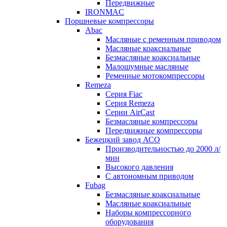
Передвижные
IRONMAC
Поршневые компрессоры
Abac
Масляные с ременным приводом
Маcляные коаксиальные
Безмаcляные коаксиальные
Малошумные масляные
Ременные мотокомпрессоры
Remeza
Серия Fiac
Серия Remeza
Серии AirCast
Безмасляные компрессоры
Передвижные компрессоры
Бежецкий завод АСО
Производительностью до 2000 л/
мин
Высокого давления
С автономным приводом
Fubag
Безмасляные коаксиальные
Маcляные коаксиальные
Наборы компрессорного
оборудования