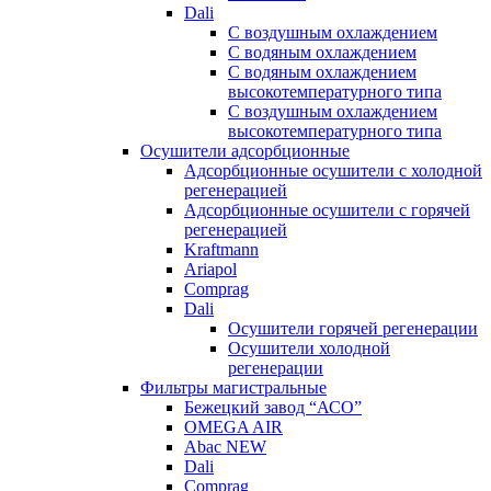
Dali
C воздушным охлаждением
C водяным охлаждением
С водяным охлаждением
высокотемпературного типа
C воздушным охлаждением
высокотемпературного типа
Осушители адсорбционные
Адсорбционные осушители с холодной
регенерацией
Адсорбционные осушители с горячей
регенерацией
Kraftmann
Ariapol
Comprag
Dali
Осушители горячей регенерации
Осушители холодной
регенерации
Фильтры магистральные
Бежецкий завод “АСО”
OMEGA AIR
Abac NEW
Dali
Comprag