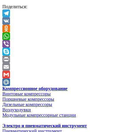
Поделиться:
Telegram
VK
Odnoklassniki
WhatsApp
Viber
Skype
Print
Email
Gmail
Компрессионное оборудование
Mail.Ru
Винтовые компрессоры
Поршневые компрессоры
Дизельные компрессоры
Воздуходувки
Модульные компрессорные станции
Электро и пневматический инструмент
Пневматический инструмент