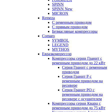
SPINN
SPINN New
MICRON
Remeza
С ременным приводом
С прямым приводом
Безмасляные компрессоры
Comaro
SYMBOL
LEGEND
MYTHOS
Евразкомпрессор
Компрессоры серии Гранит с
ременным приводом до 22 кВт
Серия Гранит с ременным
приводом
Серия Гранит Р с
ременным приводом на
ресивере
Серия Гранит РО с
ременным приводом на
ресивере с осушителем
Компрессоры серии Кварц с
ременным приводом до 75 кВт