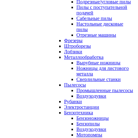
Подрезные/угловые пилы
Пилы с поступательной
подачей
Сабельные пилы
Настольные дисковые
пилы
Отрезные машины
Фрезеры
Штроборезы
Лобзики
Металлообработка
Вырубные ножницы
Ножницы для листового
металла
Сверлильные станки
Пылесосы
Промышленные пылесосы
Воздуходувки
Рубанки
Электростанции
Бензотехника
Бензоножницы
Бензопилы
Воздуходувки
Мотопомпы