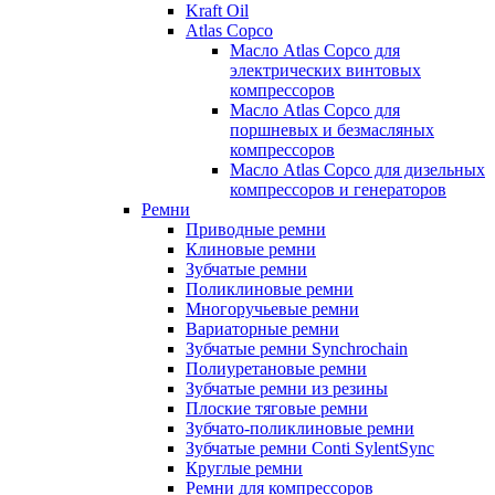
Kraft Oil
Atlas Copco
Масло Atlas Copco для
электрических винтовых
компрессоров
Масло Atlas Copco для
поршневых и безмасляных
компрессоров
Масло Atlas Copco для дизельных
компрессоров и генераторов
Ремни
Приводные ремни
Клиновые ремни
Зубчатые ремни
Поликлиновые ремни
Многоручьевые ремни
Вариаторные ремни
Зубчатые ремни Synchrochain
Полиуретановые ремни
Зубчатые ремни из резины
Плоские тяговые ремни
Зубчато-поликлиновые ремни
Зубчатые ремни Conti SylentSync
Круглые ремни
Ремни для компрессоров