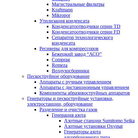
Магистральные фильтры
Kraftmann
Mikropor
Утилизация конденсата
Конденсатоотводчики серии TD
Конденсатоотводчики серии FD
Сепаратор технологического
конденсата
Ресиверы для компрессоров
Бежецкий завод “АСО”
Comprag
Remeza
Воздухосборники
Пескоструйное оборудование
Аппараты с ручным управлением
Аппараты с дистанционным управлением
Компоненты абразивоструйных аппаратов
Генераторы и пескоструйные установки,
электростанции, оборудование
Разделение и очистка газов
Генерация азота
Азотные станции Sumitomo Seika
Азотные установки Oxymat
Генераторы азота
адсорбционного типа