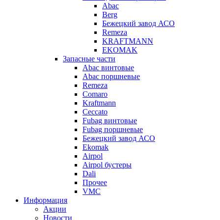
Abac
Berg
Бежецкий завод АСО
Remeza
KRAFTMANN
EKOMAK
Запасные части
Abac винтовые
Abac поршневые
Remeza
Comaro
Kraftmann
Ceccato
Fubag винтовые
Fubag поршневые
Бежецкий завод АСО
Ekomak
Airpol
Airpol бустеры
Dali
Прочее
VMC
Информация
Акции
Новости