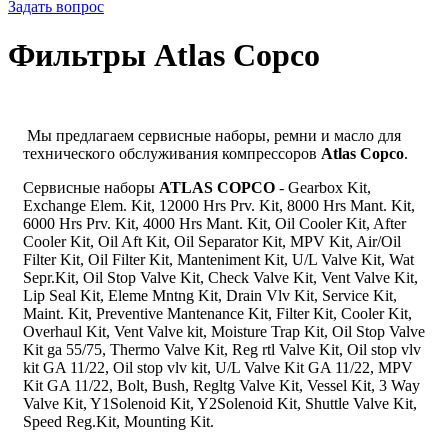
Задать вопрос
Фильтры Atlas Copco
Мы предлагаем сервисные наборы, ремни и масло для
технического обслуживания компрессоров
Atlas Copco
.
Cервисные наборы
ATLAS COPCO
- Gearbox Kit,
Exchange Elem. Kit, 12000 Hrs Prv. Kit, 8000 Hrs Mant. Kit,
6000 Hrs Prv. Kit, 4000 Hrs Mant. Kit, Oil Cooler Kit, After
Cooler Kit, Oil Aft Kit, Oil Separator Kit, MPV Kit, Air/Oil
Filter Kit, Oil Filter Kit, Manteniment Kit, U/L Valve Kit, Wat
Sepr.Kit, Oil Stop Valve Kit, Check Valve Kit, Vent Valve Kit,
Lip Seal Kit, Eleme Mntng Kit, Drain Vlv Kit, Service Kit,
Maint. Kit, Preventive Mantenance Kit, Filter Kit, Cooler Kit,
Overhaul Kit, Vent Valve kit, Moisture Trap Kit, Oil Stop Valve
Kit ga 55/75, Thermo Valve Kit, Reg rtl Valve Kit, Oil stop vlv
kit GA 11/22, Oil stop vlv kit, U/L Valve Kit GA 11/22, MPV
Kit GA 11/22, Bolt, Bush, Regltg Valve Kit, Vessel Kit, 3 Way
Valve Kit, Y1Solenoid Kit, Y2Solenoid Kit, Shuttle Valve Kit,
Speed Reg.Kit, Mounting Kit.