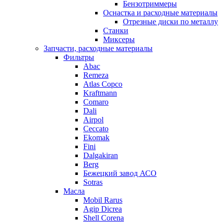
Бензотриммеры
Оснастка и расходные материалы
Отрезные диски по металлу
Станки
Миксеры
Запчасти, расходные материалы
Фильтры
Abac
Remeza
Atlas Copco
Kraftmann
Comaro
Dali
Airpol
Ceccato
Ekomak
Fini
Dalgakiran
Berg
Бежецкий завод АСО
Sotras
Масла
Mobil Rarus
Agip Dicrea
Shell Corena