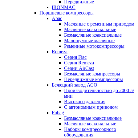
Передвижные
IRONMAC
Поршневые компрессоры
Abac
Масляные с ременным приводом
Маcляные коаксиальные
Безмаcляные коаксиальные
Малошумные масляные
Ременные мотокомпрессоры
Remeza
Серия Fiac
Серия Remeza
Серии AirCast
Безмасляные компрессоры
Передвижные компрессоры
Бежецкий завод АСО
Производительностью до 2000 л/
мин
Высокого давления
С автономным приводом
Fubag
Безмасляные коаксиальные
Маcляные коаксиальные
Наборы компрессорного
оборудования