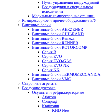
Пульт управления воздуходувкой
Воздуходувки в специальном
исполнении
Модульные компрессорные станции
Компрессорное и прочее оборудование Б/У
Винтовые блоки
Винтовые блоки AERZENER
Винтовые блоки GHH-RAND
Винтовые блоки Remeza
Винтовые блоки RENNER
Винтовые блоки ROTORCOMP
Серия B
Серия EVO
Серия EVO-GAS
Серия EVO-NK
Серия NK
Винтовые блоки TERMOMECCANICA
Винтовые блоки VMC
Сварочные агрегаты
Воздухоподготовка
Осушители рефрижераторные
Ariacom
Comprag
Kraftmann
KHD New