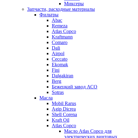
Миксеры
Запчасти, расходные материалы
Фильтры
Abac
Remeza
Atlas Copco
Kraftmann
Comaro
Dali
Airpol
Ceccato
Ekomak
Fini
Dalgakiran
Berg
Бежецкий завод АСО
Sotras
Масла
Mobil Rarus
Agip Dicrea
Shell Corena
Kraft Oil
Atlas Copco
Масло Atlas Copco для
электрических винтовых