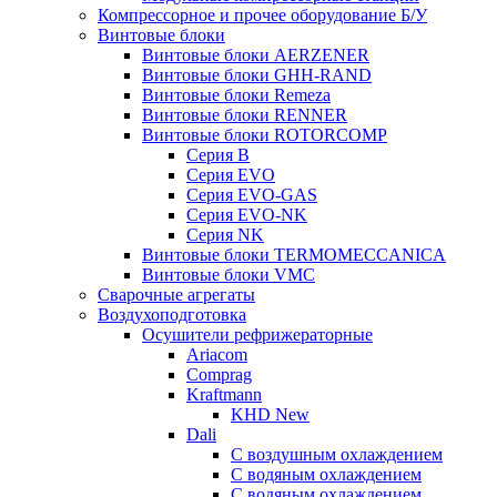
Компрессорное и прочее оборудование Б/У
Винтовые блоки
Винтовые блоки AERZENER
Винтовые блоки GHH-RAND
Винтовые блоки Remeza
Винтовые блоки RENNER
Винтовые блоки ROTORCOMP
Серия B
Серия EVO
Серия EVO-GAS
Серия EVO-NK
Серия NK
Винтовые блоки TERMOMECCANICA
Винтовые блоки VMC
Сварочные агрегаты
Воздухоподготовка
Осушители рефрижераторные
Ariacom
Comprag
Kraftmann
KHD New
Dali
C воздушным охлаждением
C водяным охлаждением
С водяным охлаждением