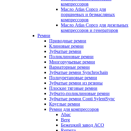
компрессоров
Масло Atlas Copco для
поршневых и безмасляных
компрессоров
Масло Atlas Copco для дизельных
компрессоров и генераторов
Ремни
Приводные ремни
Клиновые ремни
Зубчатые ремни
Поликлиновые ремни
Многоручьевые ремни
Вариаторные ремни
Зубчатые ремни Synchrochain
Полиуретановые ремни
Зубчатые ремни из резины
Плоские тяговые ремни
Зубчато-поликлиновые ремни
Зубчатые ремни Conti SylentSync
Круглые ремни
Ремни для компрессоров
Abac
Berg
Бежецкий завод АСО
Remeza