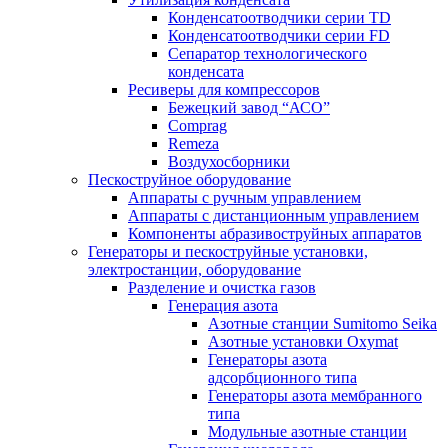
Конденсатоотводчики серии TD
Конденсатоотводчики серии FD
Сепаратор технологического
конденсата
Ресиверы для компрессоров
Бежецкий завод “АСО”
Comprag
Remeza
Воздухосборники
Пескоструйное оборудование
Аппараты с ручным управлением
Аппараты с дистанционным управлением
Компоненты абразивоструйных аппаратов
Генераторы и пескоструйные установки,
электростанции, оборудование
Разделение и очистка газов
Генерация азота
Азотные станции Sumitomo Seika
Азотные установки Oxymat
Генераторы азота
адсорбционного типа
Генераторы азота мембранного
типа
Модульные азотные станции