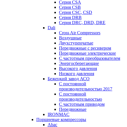
Серия CSA
Серия CSB
Серия CSC, CSD
Серия DRB
Серия DRC, DRD, DRE
Dali
Cross Air Compressors
Воздушные
Двухступенчатые
Передвижные с ресивером
Передвижные электрические
С частотным преобразователем
Энергосберегающие
Высокого давления
Низкого давления
Бежецкий завод АСО
C постоянной
производительностью 2017
C постоянной
производительностью
С частотным приводом
Передвижные
IRONMAC
Поршневые компрессоры
Abac