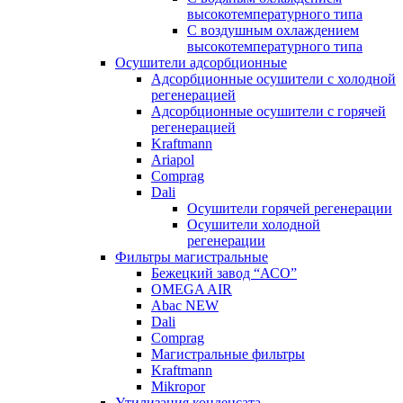
высокотемпературного типа
C воздушным охлаждением
высокотемпературного типа
Осушители адсорбционные
Адсорбционные осушители с холодной
регенерацией
Адсорбционные осушители с горячей
регенерацией
Kraftmann
Ariapol
Comprag
Dali
Осушители горячей регенерации
Осушители холодной
регенерации
Фильтры магистральные
Бежецкий завод “АСО”
OMEGA AIR
Abac NEW
Dali
Comprag
Магистральные фильтры
Kraftmann
Mikropor
Утилизация конденсата