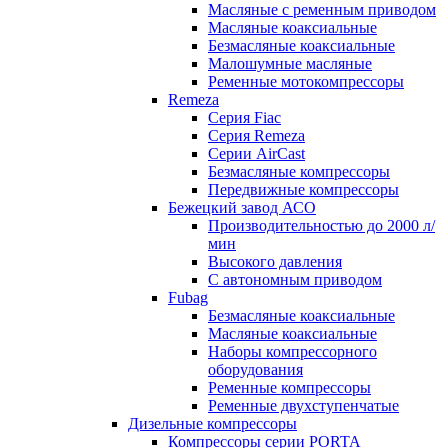
Масляные с ременным приводом
Маcляные коаксиальные
Безмаcляные коаксиальные
Малошумные масляные
Ременные мотокомпрессоры
Remeza
Серия Fiac
Серия Remeza
Серии AirCast
Безмасляные компрессоры
Передвижные компрессоры
Бежецкий завод АСО
Производительностью до 2000 л/
мин
Высокого давления
С автономным приводом
Fubag
Безмасляные коаксиальные
Маcляные коаксиальные
Наборы компрессорного
оборудования
Ременные компрессоры
Ременные двухступенчатые
Дизельные компрессоры
Компрессоры серии PORTA