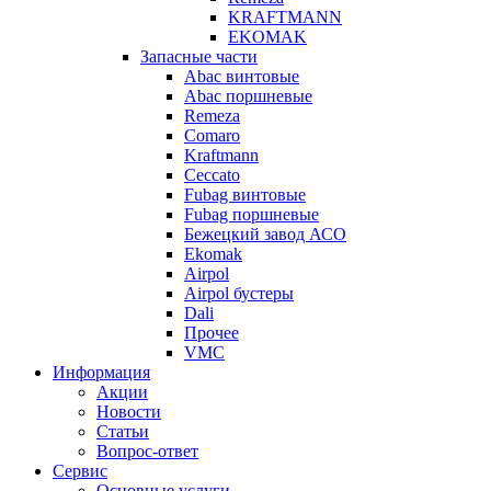
KRAFTMANN
EKOMAK
Запасные части
Abac винтовые
Abac поршневые
Remeza
Comaro
Kraftmann
Ceccato
Fubag винтовые
Fubag поршневые
Бежецкий завод АСО
Ekomak
Airpol
Airpol бустеры
Dali
Прочее
VMC
Информация
Акции
Новости
Статьи
Вопрос-ответ
Сервис
Основные услуги