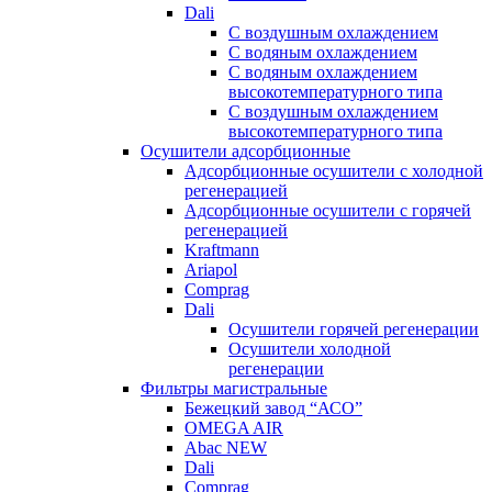
Dali
C воздушным охлаждением
C водяным охлаждением
С водяным охлаждением
высокотемпературного типа
C воздушным охлаждением
высокотемпературного типа
Осушители адсорбционные
Адсорбционные осушители с холодной
регенерацией
Адсорбционные осушители с горячей
регенерацией
Kraftmann
Ariapol
Comprag
Dali
Осушители горячей регенерации
Осушители холодной
регенерации
Фильтры магистральные
Бежецкий завод “АСО”
OMEGA AIR
Abac NEW
Dali
Comprag