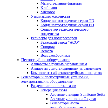
Магистральные фильтры
Kraftmann
Mikropor
Утилизация конденсата
Конденсатоотводчики серии TD
Конденсатоотводчики серии FD
Сепаратор технологического
конденсата
Ресиверы для компрессоров
Бежецкий завод “АСО”
Comprag
Remeza
Воздухосборники
Пескоструйное оборудование
Аппараты с ручным управлением
Аппараты с дистанционным управлением
Компоненты абразивоструйных аппаратов
Генераторы и пескоструйные установки,
электростанции, оборудование
Разделение и очистка газов
Генерация азота
Азотные станции Sumitomo Seika
Азотные установки Oxymat
Генераторы азота
адсорбционного типа