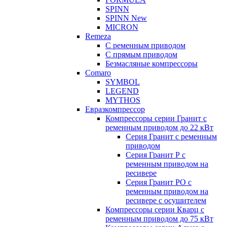
SPINN
SPINN New
MICRON
Remeza
С ременным приводом
С прямым приводом
Безмасляные компрессоры
Comaro
SYMBOL
LEGEND
MYTHOS
Евразкомпрессор
Компрессоры серии Гранит с
ременным приводом до 22 кВт
Серия Гранит с ременным
приводом
Серия Гранит Р с
ременным приводом на
ресивере
Серия Гранит РО с
ременным приводом на
ресивере с осушителем
Компрессоры серии Кварц с
ременным приводом до 75 кВт