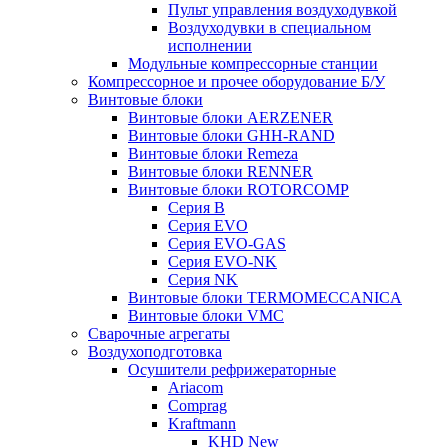
Пульт управления воздуходувкой
Воздуходувки в специальном
исполнении
Модульные компрессорные станции
Компрессорное и прочее оборудование Б/У
Винтовые блоки
Винтовые блоки AERZENER
Винтовые блоки GHH-RAND
Винтовые блоки Remeza
Винтовые блоки RENNER
Винтовые блоки ROTORCOMP
Серия B
Серия EVO
Серия EVO-GAS
Серия EVO-NK
Серия NK
Винтовые блоки TERMOMECCANICA
Винтовые блоки VMC
Сварочные агрегаты
Воздухоподготовка
Осушители рефрижераторные
Ariacom
Comprag
Kraftmann
KHD New