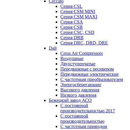
Ceccato
Серия CSL
Серия CSM MINI
Серия CSM MAXI
Серия CSA
Серия CSB
Серия CSC, CSD
Серия DRB
Серия DRC, DRD, DRE
Dali
Cross Air Compressors
Воздушные
Двухступенчатые
Передвижные с ресивером
Передвижные электрические
С частотным преобразователем
Энергосберегающие
Высокого давления
Низкого давления
Бежецкий завод АСО
C постоянной
производительностью 2017
C постоянной
производительностью
С частотным приводом