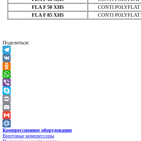
FLA F 50 XHS
CONTI POLYFLAT
FLA F 85 XHS
CONTI POLYFLAT
Поделиться:
Telegram
VK
Odnoklassniki
WhatsApp
Viber
Skype
Print
Email
Gmail
Компрессионное оборудование
Mail.Ru
Винтовые компрессоры