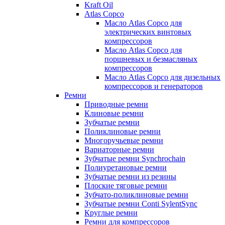
Kraft Oil
Atlas Copco
Масло Atlas Copco для
электрических винтовых
компрессоров
Масло Atlas Copco для
поршневых и безмасляных
компрессоров
Масло Atlas Copco для дизельных
компрессоров и генераторов
Ремни
Приводные ремни
Клиновые ремни
Зубчатые ремни
Поликлиновые ремни
Многоручьевые ремни
Вариаторные ремни
Зубчатые ремни Synchrochain
Полиуретановые ремни
Зубчатые ремни из резины
Плоские тяговые ремни
Зубчато-поликлиновые ремни
Зубчатые ремни Conti SylentSync
Круглые ремни
Ремни для компрессоров