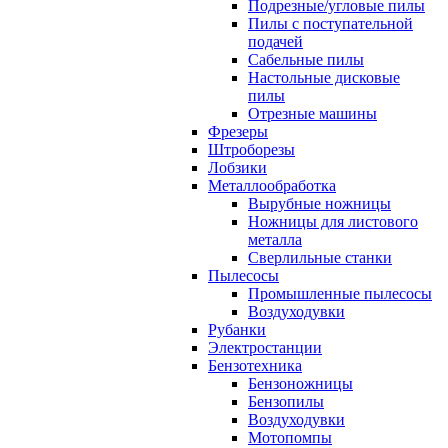
Подрезные/угловые пилы
Пилы с поступательной
подачей
Сабельные пилы
Настольные дисковые
пилы
Отрезные машины
Фрезеры
Штроборезы
Лобзики
Металлообработка
Вырубные ножницы
Ножницы для листового
металла
Сверлильные станки
Пылесосы
Промышленные пылесосы
Воздуходувки
Рубанки
Электростанции
Бензотехника
Бензоножницы
Бензопилы
Воздуходувки
Мотопомпы