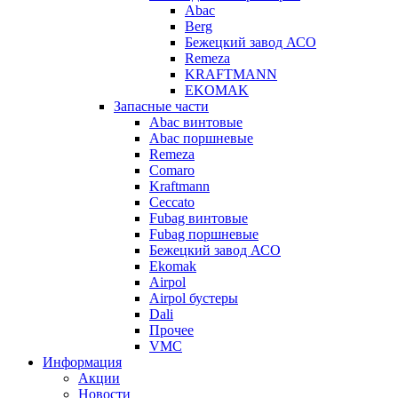
Abac
Berg
Бежецкий завод АСО
Remeza
KRAFTMANN
EKOMAK
Запасные части
Abac винтовые
Abac поршневые
Remeza
Comaro
Kraftmann
Ceccato
Fubag винтовые
Fubag поршневые
Бежецкий завод АСО
Ekomak
Airpol
Airpol бустеры
Dali
Прочее
VMC
Информация
Акции
Новости