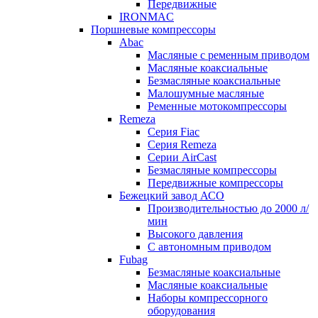
Передвижные
IRONMAC
Поршневые компрессоры
Abac
Масляные с ременным приводом
Маcляные коаксиальные
Безмаcляные коаксиальные
Малошумные масляные
Ременные мотокомпрессоры
Remeza
Серия Fiac
Серия Remeza
Серии AirCast
Безмасляные компрессоры
Передвижные компрессоры
Бежецкий завод АСО
Производительностью до 2000 л/
мин
Высокого давления
С автономным приводом
Fubag
Безмасляные коаксиальные
Маcляные коаксиальные
Наборы компрессорного
оборудования