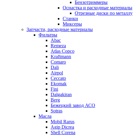
Бензотриммеры
Оснастка и расходные материалы
Отрезные диски по металлу
Станки
Миксеры
Запчасти, расходные материалы
Фильтры
Abac
Remeza
Atlas Copco
Kraftmann
Comaro
Dali
Airpol
Ceccato
Ekomak
Fini
Dalgakiran
Berg
Бежецкий завод АСО
Sotras
Масла
Mobil Rarus
Agip Dicrea
Shell Corena