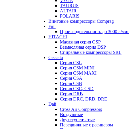
VEGA
TAURUS
ALTAIR
POLARIS
Винтовые компрессоры Comprag
Fini
Производительность до 3000 л/мин
HITACHI
Масляная серия OSP
Безмасляная серия DSP
Спиральные компрессоры SRL
Ceccato
Серия CSL
Серия CSM MINI
Серия CSM MAXI
Серия CSA
Серия CSB
Серия CSC, CSD
Серия DRB
Серия DRC, DRD, DRE
Dali
Cross Air Compressors
Воздушные
Двухступенчатые
Передвижные с ресивером