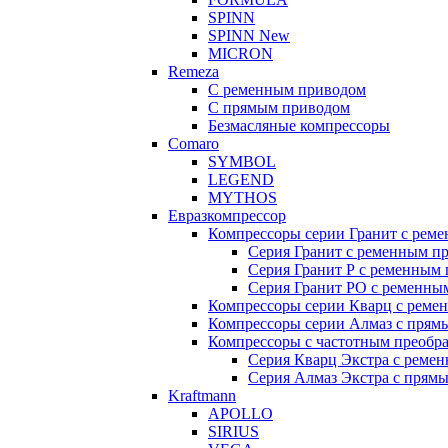
SPINN
SPINN New
MICRON
Remeza
С ременным приводом
С прямым приводом
Безмасляные компрессоры
Comaro
SYMBOL
LEGEND
MYTHOS
Евразкомпрессор
Компрессоры серии Гранит с реме
Серия Гранит с ременным п
Серия Гранит Р с ременным 
Серия Гранит РО с ременным
Компрессоры серии Кварц с реме
Компрессоры серии Алмаз с прям
Компрессоры с частотным преобра
Серия Кварц Экстра с ремен
Серия Алмаз Экстра с прямы
Kraftmann
APOLLO
SIRIUS