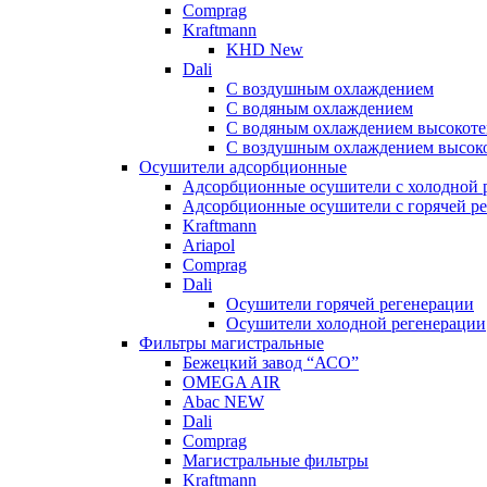
Comprag
Kraftmann
KHD New
Dali
C воздушным охлаждением
C водяным охлаждением
С водяным охлаждением высокоте
C воздушным охлаждением высоко
Осушители адсорбционные
Адсорбционные осушители с холодной 
Адсорбционные осушители с горячей р
Kraftmann
Ariapol
Comprag
Dali
Осушители горячей регенерации
Осушители холодной регенерации
Фильтры магистральные
Бежецкий завод “АСО”
OMEGA AIR
Abac NEW
Dali
Comprag
Магистральные фильтры
Kraftmann