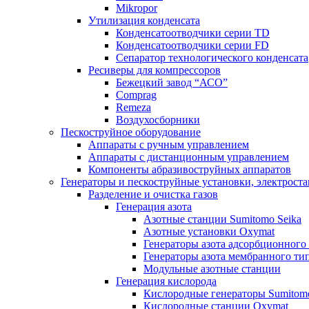
Mikropor
Утилизация конденсата
Конденсатоотводчики серии TD
Конденсатоотводчики серии FD
Сепаратор технологического конденсата
Ресиверы для компрессоров
Бежецкий завод “АСО”
Comprag
Remeza
Воздухосборники
Пескоструйное оборудование
Аппараты с ручным управлением
Аппараты с дистанционным управлением
Компоненты абразивоструйных аппаратов
Генераторы и пескоструйные установки, электрост
Разделение и очистка газов
Генерация азота
Азотные станции Sumitomo Seika
Азотные установки Oxymat
Генераторы азота адсорбционного
Генераторы азота мембранного ти
Модульные азотные станции
Генерация кислорода
Кислородные генераторы Sumitomo
Кислородные станции Oxymat