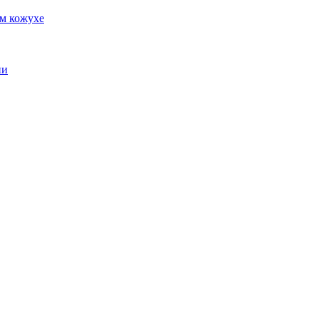
м кожухе
ии