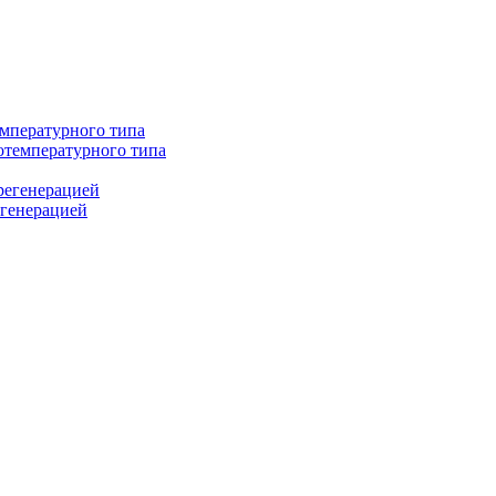
мпературного типа
температурного типа
регенерацией
егенерацией