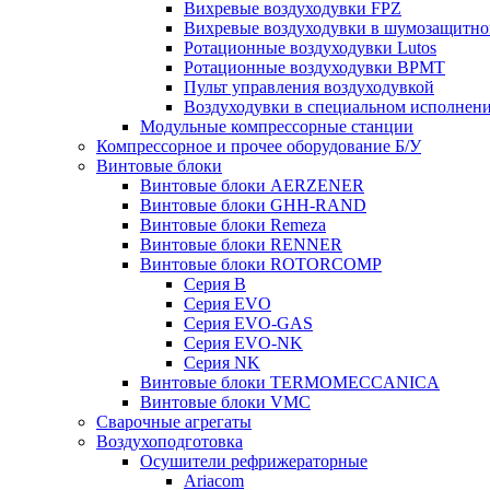
Вихревые воздуходувки FPZ
Вихревые воздуходувки в шумозащитно
Ротационные воздуходувки Lutos
Ротационные воздуходувки ВРМТ
Пульт управления воздуходувкой
Воздуходувки в специальном исполнен
Модульные компрессорные станции
Компрессорное и прочее оборудование Б/У
Винтовые блоки
Винтовые блоки AERZENER
Винтовые блоки GHH-RAND
Винтовые блоки Remeza
Винтовые блоки RENNER
Винтовые блоки ROTORCOMP
Серия B
Серия EVO
Серия EVO-GAS
Серия EVO-NK
Серия NK
Винтовые блоки TERMOMECCANICA
Винтовые блоки VMC
Сварочные агрегаты
Воздухоподготовка
Осушители рефрижераторные
Ariacom