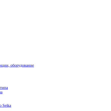
анции, оборудование
 типа
па
 Seika