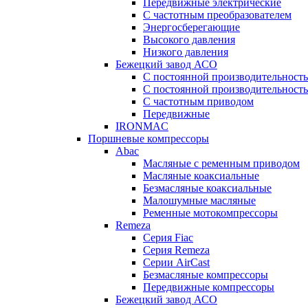
Передвижные электрические
С частотным преобразователем
Энергосберегающие
Высокого давления
Низкого давления
Бежецкий завод АСО
C постоянной производительност
C постоянной производительност
С частотным приводом
Передвижные
IRONMAC
Поршневые компрессоры
Abac
Масляные с ременным приводом
Маcляные коаксиальные
Безмаcляные коаксиальные
Малошумные масляные
Ременные мотокомпрессоры
Remeza
Серия Fiac
Серия Remeza
Серии AirCast
Безмасляные компрессоры
Передвижные компрессоры
Бежецкий завод АСО