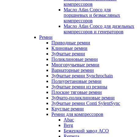
компрессоров
Масло Atlas Copco для
поршневых и безмасляных
компрессоров
Масло Atlas Copco для дизельных
компрессоров и генераторов
Ремни
Приводные ремни
Клиновые ремни
Зубчатые ремни
Поликлиновые ремни
Многоручьевые ремни
Вариаторные ремни
Зубчатые ремни Synchrochain
Полиуретановые ремни
Зубчатые ремни из резины
Плоские тяговые ремни
Зубчато-поликлиновые ремни
Зубчатые ремни Conti SylentSync
Круглые ремни
Ремни для компрессоров
Abac
Berg
Бежецкий завод АСО
Remeza