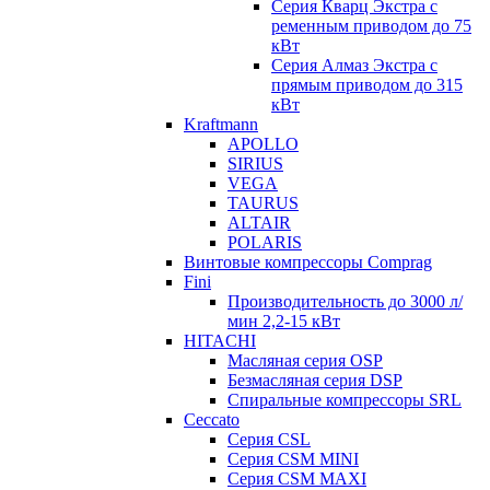
Серия Кварц Экстра с
ременным приводом до 75
кВт
Серия Алмаз Экстра с
прямым приводом до 315
кВт
Kraftmann
APOLLO
SIRIUS
VEGA
TAURUS
ALTAIR
POLARIS
Винтовые компрессоры Comprag
Fini
Производительность до 3000 л/
мин 2,2-15 кВт
HITACHI
Масляная серия OSP
Безмасляная серия DSP
Спиральные компрессоры SRL
Ceccato
Серия CSL
Серия CSM MINI
Серия CSM MAXI