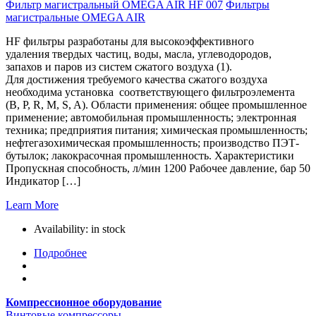
Фильтр магистральный OMEGA AIR HF 007
Фильтры
магистральные OMEGA AIR
HF фильтры разработаны для высокоэффективного
удаления твердых частиц, воды, масла, углеводородов,
запахов и паров из систем сжатого воздуха (1).
Для достижения требуемого качества сжатого воздуха
необходима установка соответствующего фильтроэлемента
(B, P, R, M, S, A). Области применения: общее промышленное
применение; автомобильная промышленность; электронная
техника; предприятия питания; химическая промышленность;
нефтегазохимическая промышленность; производство ПЭТ-
бутылок; лакокрасочная промышленность. Характеристики
Пропускная способность, л/мин 1200 Рабочее давление, бар 50
Индикатор […]
Learn More
Availability:
in stock
Подробнее
Компрессионное оборудование
Винтовые компрессоры