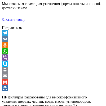
Мы свяжемся с вами для уточнения формы оплаты и способа
доставки заказа
Заказать товар
Поделиться:
Telegram
VK
Odnoklassniki
WhatsApp
Viber
Skype
Print
Email
Gmail
Mail.Ru
HF фильтры
разработаны для высокоэффективного
удаления твердых частиц, воды, масла, углеводородов,
запахов и паров из систем сжатого воздуха (1).