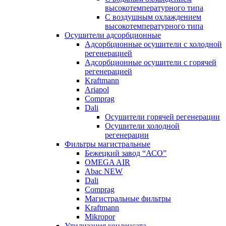
высокотемпературного типа
C воздушным охлаждением
высокотемпературного типа
Осушители адсорбционные
Адсорбционные осушители с холодной
регенерацией
Адсорбционные осушители с горячей
регенерацией
Kraftmann
Ariapol
Comprag
Dali
Осушители горячей регенерации
Осушители холодной
регенерации
Фильтры магистральные
Бежецкий завод “АСО”
OMEGA AIR
Abac NEW
Dali
Comprag
Магистральные фильтры
Kraftmann
Mikropor
Утилизация конденсата