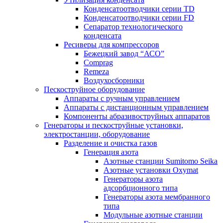
Конденсатоотводчики серии TD
Конденсатоотводчики серии FD
Сепаратор технологического
конденсата
Ресиверы для компрессоров
Бежецкий завод “АСО”
Comprag
Remeza
Воздухосборники
Пескоструйное оборудование
Аппараты с ручным управлением
Аппараты с дистанционным управлением
Компоненты абразивоструйных аппаратов
Генераторы и пескоструйные установки,
электростанции, оборудование
Разделение и очистка газов
Генерация азота
Азотные станции Sumitomo Seika
Азотные установки Oxymat
Генераторы азота
адсорбционного типа
Генераторы азота мембранного
типа
Модульные азотные станции