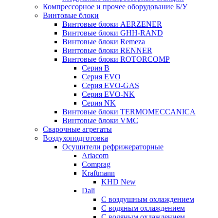
Компрессорное и прочее оборудование Б/У
Винтовые блоки
Винтовые блоки AERZENER
Винтовые блоки GHH-RAND
Винтовые блоки Remeza
Винтовые блоки RENNER
Винтовые блоки ROTORCOMP
Серия B
Серия EVO
Серия EVO-GAS
Серия EVO-NK
Серия NK
Винтовые блоки TERMOMECCANICA
Винтовые блоки VMC
Сварочные агрегаты
Воздухоподготовка
Осушители рефрижераторные
Ariacom
Comprag
Kraftmann
KHD New
Dali
C воздушным охлаждением
C водяным охлаждением
С водяным охлаждением