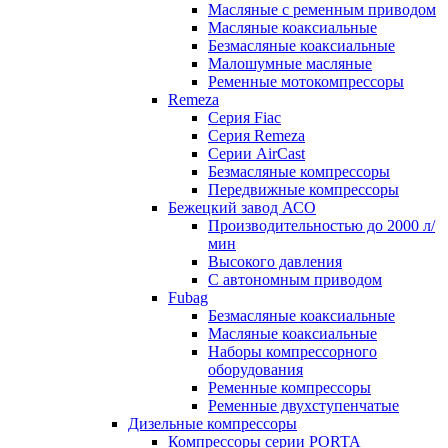
Масляные с ременным приводом
Маcляные коаксиальные
Безмаcляные коаксиальные
Малошумные масляные
Ременные мотокомпрессоры
Remeza
Серия Fiac
Серия Remeza
Серии AirCast
Безмасляные компрессоры
Передвижные компрессоры
Бежецкий завод АСО
Производительностью до 2000 л/
мин
Высокого давления
С автономным приводом
Fubag
Безмасляные коаксиальные
Маcляные коаксиальные
Наборы компрессорного
оборудования
Ременные компрессоры
Ременные двухступенчатые
Дизельные компрессоры
Компрессоры серии PORTA