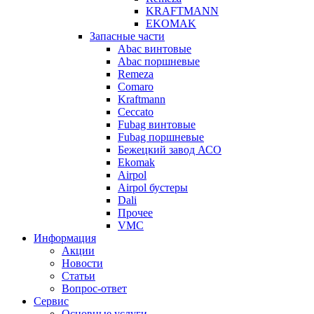
KRAFTMANN
EKOMAK
Запасные части
Abac винтовые
Abac поршневые
Remeza
Comaro
Kraftmann
Ceccato
Fubag винтовые
Fubag поршневые
Бежецкий завод АСО
Ekomak
Airpol
Airpol бустеры
Dali
Прочее
VMC
Информация
Акции
Новости
Статьи
Вопрос-ответ
Сервис
Основные услуги