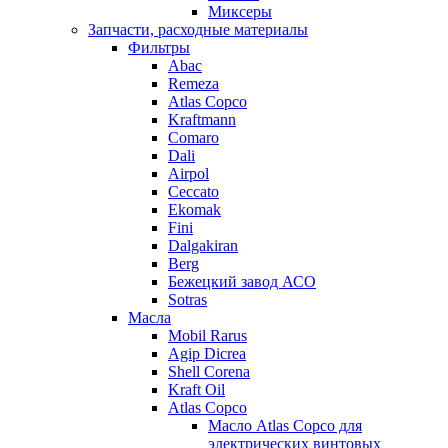
Миксеры
Запчасти, расходные материалы
Фильтры
Abac
Remeza
Atlas Copco
Kraftmann
Comaro
Dali
Airpol
Ceccato
Ekomak
Fini
Dalgakiran
Berg
Бежецкий завод АСО
Sotras
Масла
Mobil Rarus
Agip Dicrea
Shell Corena
Kraft Oil
Atlas Copco
Масло Atlas Copco для
электрических винтовых