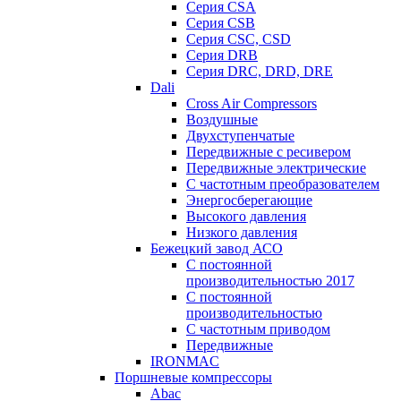
Серия CSA
Серия CSB
Серия CSC, CSD
Серия DRB
Серия DRC, DRD, DRE
Dali
Cross Air Compressors
Воздушные
Двухступенчатые
Передвижные с ресивером
Передвижные электрические
С частотным преобразователем
Энергосберегающие
Высокого давления
Низкого давления
Бежецкий завод АСО
C постоянной
производительностью 2017
C постоянной
производительностью
С частотным приводом
Передвижные
IRONMAC
Поршневые компрессоры
Abac