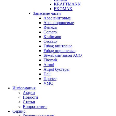
KRAFTMANN
EKOMAK
Запасные части
Abac винтовые
Abac поршневые
Remeza
Comaro
Kraftmann
Ceccato
Fubag винтовые
Fubag поршневые
Бежецкий завод АСО
Ekomak
Airpol
Airpol бустеры
Dali
Прочее
VMC
Информация
Акции
Новости
Статьи
Вопрос-ответ
Сервис
Основные услуги