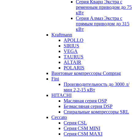
Серия Кварц Экстра с
ременным приводом до 75
кВт
Серия Алмаз Экстра с
прямым приводом до 315
кВт
Kraftmann
APOLLO
SIRIUS
VEGA
TAURUS
ALTAIR
POLARIS
Винтовые компрессоры Comprag
Fini
Производительность до 3000 л/
мин 2,2-15 кВт
HITACHI
Масляная серия OSP
Безмасляная серия DSP
Спиральные компрессоры SRL
Ceccato
Серия CSL
Серия CSM MINI
Серия CSM MAXI