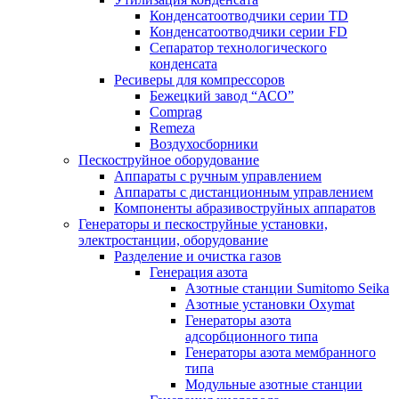
Конденсатоотводчики серии TD
Конденсатоотводчики серии FD
Сепаратор технологического
конденсата
Ресиверы для компрессоров
Бежецкий завод “АСО”
Comprag
Remeza
Воздухосборники
Пескоструйное оборудование
Аппараты с ручным управлением
Аппараты с дистанционным управлением
Компоненты абразивоструйных аппаратов
Генераторы и пескоструйные установки,
электростанции, оборудование
Разделение и очистка газов
Генерация азота
Азотные станции Sumitomo Seika
Азотные установки Oxymat
Генераторы азота
адсорбционного типа
Генераторы азота мембранного
типа
Модульные азотные станции