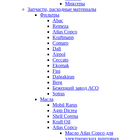
Миксеры
Запчасти, расходные материалы
Фильтры
Abac
Remeza
Atlas Copco
Kraftmann
Comaro
Dali
Airpol
Ceccato
Ekomak
Fini
Dalgakiran
Berg
Бежецкий завод АСО
Sotras
Масла
Mobil Rarus
Agip Dicrea
Shell Corena
Kraft Oil
Atlas Copco
Масло Atlas Copco для
электрических винтовых