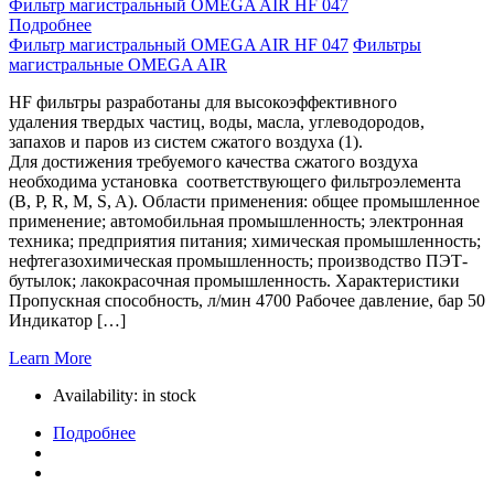
Фильтр магистральный OMEGA AIR HF 047
Подробнее
Фильтр магистральный OMEGA AIR HF 047
Фильтры
магистральные OMEGA AIR
HF фильтры разработаны для высокоэффективного
удаления твердых частиц, воды, масла, углеводородов,
запахов и паров из систем сжатого воздуха (1).
Для достижения требуемого качества сжатого воздуха
необходима установка соответствующего фильтроэлемента
(B, P, R, M, S, A). Области применения: общее промышленное
применение; автомобильная промышленность; электронная
техника; предприятия питания; химическая промышленность;
нефтегазохимическая промышленность; производство ПЭТ-
бутылок; лакокрасочная промышленность. Характеристики
Пропускная способность, л/мин 4700 Рабочее давление, бар 50
Индикатор […]
Learn More
Availability:
in stock
Подробнее