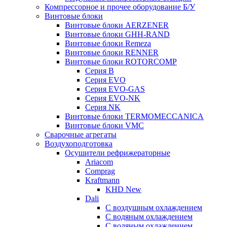
Компрессорное и прочее оборудование Б/У
Винтовые блоки
Винтовые блоки AERZENER
Винтовые блоки GHH-RAND
Винтовые блоки Remeza
Винтовые блоки RENNER
Винтовые блоки ROTORCOMP
Серия B
Серия EVO
Серия EVO-GAS
Серия EVO-NK
Серия NK
Винтовые блоки TERMOMECCANICA
Винтовые блоки VMC
Сварочные агрегаты
Воздухоподготовка
Осушители рефрижераторные
Ariacom
Comprag
Kraftmann
KHD New
Dali
C воздушным охлаждением
C водяным охлаждением
С водяным охлаждением