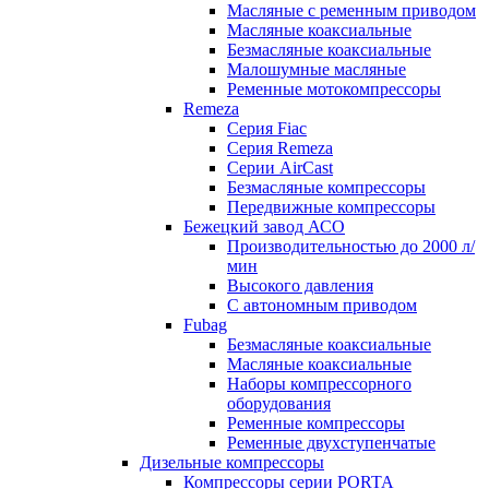
Масляные с ременным приводом
Маcляные коаксиальные
Безмаcляные коаксиальные
Малошумные масляные
Ременные мотокомпрессоры
Remeza
Серия Fiac
Серия Remeza
Серии AirCast
Безмасляные компрессоры
Передвижные компрессоры
Бежецкий завод АСО
Производительностью до 2000 л/
мин
Высокого давления
С автономным приводом
Fubag
Безмасляные коаксиальные
Маcляные коаксиальные
Наборы компрессорного
оборудования
Ременные компрессоры
Ременные двухступенчатые
Дизельные компрессоры
Компрессоры серии PORTA