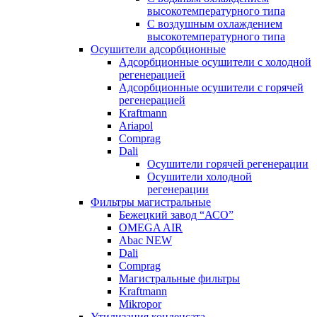
высокотемпературного типа
C воздушным охлаждением
высокотемпературного типа
Осушители адсорбционные
Адсорбционные осушители с холодной
регенерацией
Адсорбционные осушители с горячей
регенерацией
Kraftmann
Ariapol
Comprag
Dali
Осушители горячей регенерации
Осушители холодной
регенерации
Фильтры магистральные
Бежецкий завод “АСО”
OMEGA AIR
Abac NEW
Dali
Comprag
Магистральные фильтры
Kraftmann
Mikropor
Утилизация конденсата