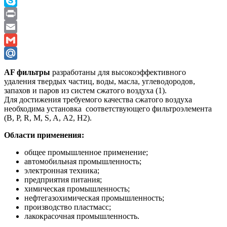
Viber
Skype
Print
Email
Gmail
Mail.Ru
AF фильтры
разработаны для высокоэффективного
удаления твердых частиц, воды, масла, углеводородов,
запахов и паров из систем сжатого воздуха (1).
Для достижения требуемого качества сжатого воздуха
необходима установка соответствующего фильтроэлемента
(B, P, R, M, S, A, A2, H2).
Области применения:
общее промышленное применение;
автомобильная промышленность;
электронная техника;
предприятия питания;
химическая промышленность;
нефтегазохимическая промышленность;
производство пластмасс;
лакокрасочная промышленность.