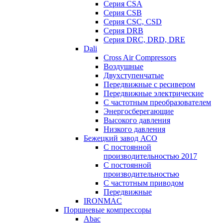
Серия CSA
Серия CSB
Серия CSC, CSD
Серия DRB
Серия DRC, DRD, DRE
Dali
Cross Air Compressors
Воздушные
Двухступенчатые
Передвижные с ресивером
Передвижные электрические
С частотным преобразователем
Энергосберегающие
Высокого давления
Низкого давления
Бежецкий завод АСО
C постоянной
производительностью 2017
C постоянной
производительностью
С частотным приводом
Передвижные
IRONMAC
Поршневые компрессоры
Abac