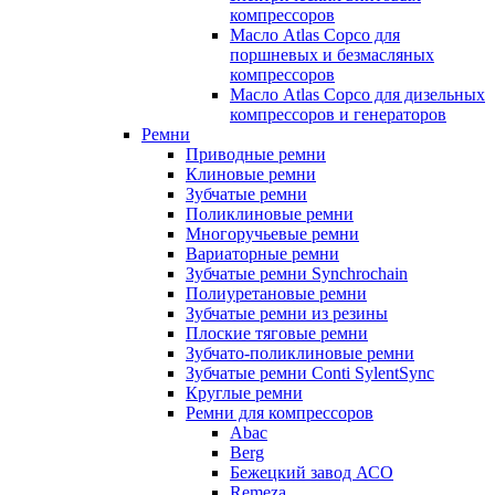
компрессоров
Масло Atlas Copco для
поршневых и безмасляных
компрессоров
Масло Atlas Copco для дизельных
компрессоров и генераторов
Ремни
Приводные ремни
Клиновые ремни
Зубчатые ремни
Поликлиновые ремни
Многоручьевые ремни
Вариаторные ремни
Зубчатые ремни Synchrochain
Полиуретановые ремни
Зубчатые ремни из резины
Плоские тяговые ремни
Зубчато-поликлиновые ремни
Зубчатые ремни Conti SylentSync
Круглые ремни
Ремни для компрессоров
Abac
Berg
Бежецкий завод АСО
Remeza