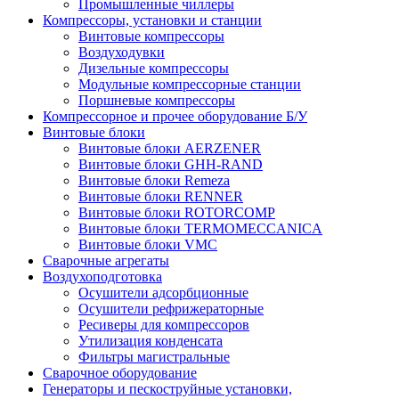
Промышленные чиллеры
Компрессоры, установки и станции
Винтовые компрессоры
Воздуходувки
Дизельные компрессоры
Модульные компрессорные станции
Поршневые компрессоры
Компрессорное и прочее оборудование Б/У
Винтовые блоки
Винтовые блоки AERZENER
Винтовые блоки GHH-RAND
Винтовые блоки Remeza
Винтовые блоки RENNER
Винтовые блоки ROTORCOMP
Винтовые блоки TERMOMECCANICA
Винтовые блоки VMC
Сварочные агрегаты
Воздухоподготовка
Осушители адсорбционные
Осушители рефрижераторные
Ресиверы для компрессоров
Утилизация конденсата
Фильтры магистральные
Сварочное оборудование
Генераторы и пескоструйные установки,