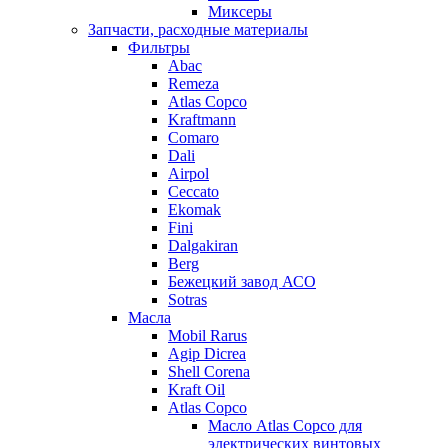
Миксеры
Запчасти, расходные материалы
Фильтры
Abac
Remeza
Atlas Copco
Kraftmann
Comaro
Dali
Airpol
Ceccato
Ekomak
Fini
Dalgakiran
Berg
Бежецкий завод АСО
Sotras
Масла
Mobil Rarus
Agip Dicrea
Shell Corena
Kraft Oil
Atlas Copco
Масло Atlas Copco для
электрических винтовых