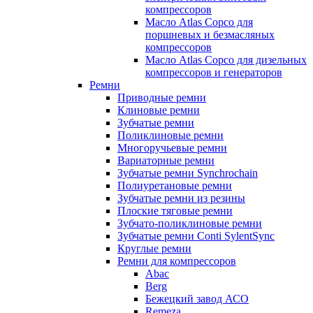
компрессоров
Масло Atlas Copco для
поршневых и безмасляных
компрессоров
Масло Atlas Copco для дизельных
компрессоров и генераторов
Ремни
Приводные ремни
Клиновые ремни
Зубчатые ремни
Поликлиновые ремни
Многоручьевые ремни
Вариаторные ремни
Зубчатые ремни Synchrochain
Полиуретановые ремни
Зубчатые ремни из резины
Плоские тяговые ремни
Зубчато-поликлиновые ремни
Зубчатые ремни Conti SylentSync
Круглые ремни
Ремни для компрессоров
Abac
Berg
Бежецкий завод АСО
Remeza