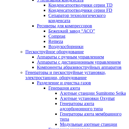
Конденсатоотводчики серии TD
Конденсатоотводчики серии FD
Сепаратор технологического
конденсата
Ресиверы для компрессоров
Бежецкий завод “АСО”
Comprag
Remeza
Воздухосборники
Пескоструйное оборудование
Аппараты с ручным управлением
Аппараты с дистанционным управлением
Компоненты абразивоструйных аппаратов
Генераторы и пескоструйные установки,
электростанции, оборудование
Разделение и очистка газов
Генерация азота
Азотные станции Sumitomo Seika
Азотные установки Oxymat
Генераторы азота
адсорбционного типа
Генераторы азота мембранного
типа
Модульные азотные станции