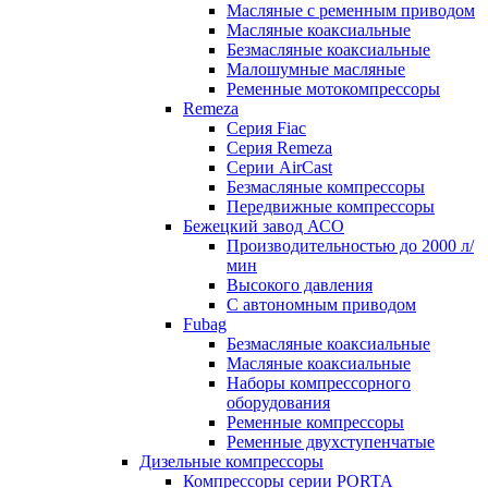
Масляные с ременным приводом
Маcляные коаксиальные
Безмаcляные коаксиальные
Малошумные масляные
Ременные мотокомпрессоры
Remeza
Серия Fiac
Серия Remeza
Серии AirCast
Безмасляные компрессоры
Передвижные компрессоры
Бежецкий завод АСО
Производительностью до 2000 л/
мин
Высокого давления
С автономным приводом
Fubag
Безмасляные коаксиальные
Маcляные коаксиальные
Наборы компрессорного
оборудования
Ременные компрессоры
Ременные двухступенчатые
Дизельные компрессоры
Компрессоры серии PORTA