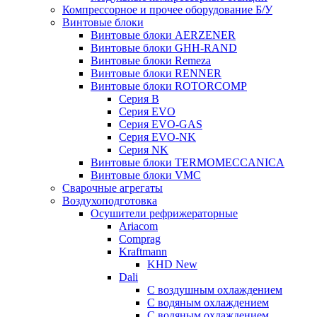
Компрессорное и прочее оборудование Б/У
Винтовые блоки
Винтовые блоки AERZENER
Винтовые блоки GHH-RAND
Винтовые блоки Remeza
Винтовые блоки RENNER
Винтовые блоки ROTORCOMP
Серия B
Серия EVO
Серия EVO-GAS
Серия EVO-NK
Серия NK
Винтовые блоки TERMOMECCANICA
Винтовые блоки VMC
Сварочные агрегаты
Воздухоподготовка
Осушители рефрижераторные
Ariacom
Comprag
Kraftmann
KHD New
Dali
C воздушным охлаждением
C водяным охлаждением
С водяным охлаждением