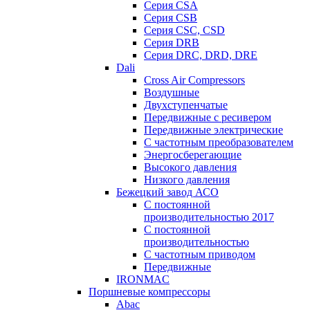
Серия CSA
Серия CSB
Серия CSC, CSD
Серия DRB
Серия DRC, DRD, DRE
Dali
Cross Air Compressors
Воздушные
Двухступенчатые
Передвижные с ресивером
Передвижные электрические
С частотным преобразователем
Энергосберегающие
Высокого давления
Низкого давления
Бежецкий завод АСО
C постоянной
производительностью 2017
C постоянной
производительностью
С частотным приводом
Передвижные
IRONMAC
Поршневые компрессоры
Abac