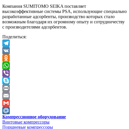
Компания SUMITOMO SEIKA поставляет
высокоэффективные системы PSA, использующие специально
разработанные адсорбенты, производство которых стало
возможным благодаря их огромному опыту и сотрудничеству
с производителями адсорбентов.
Поделиться:
Telegram
VK
Odnoklassniki
WhatsApp
Viber
Skype
Print
Email
Gmail
Компрессионное оборудование
Mail.Ru
Винтовые компрессоры
Поршневые компрессоры