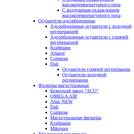
высокотемпературного типа
C воздушным охлаждением
высокотемпературного типа
Осушители адсорбционные
Адсорбционные осушители с холодной
регенерацией
Адсорбционные осушители с горячей
регенерацией
Kraftmann
Ariapol
Comprag
Dali
Осушители горячей регенерации
Осушители холодной
регенерации
Фильтры магистральные
Бежецкий завод “АСО”
OMEGA AIR
Abac NEW
Dali
Comprag
Магистральные фильтры
Kraftmann
Mikropor
Утилизация конденсата