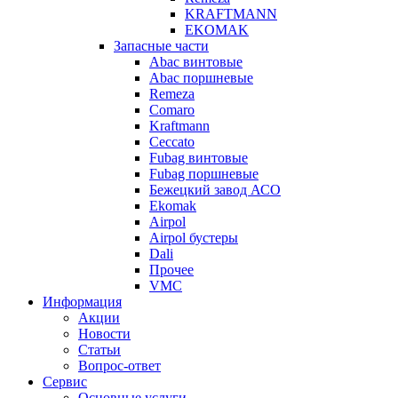
KRAFTMANN
EKOMAK
Запасные части
Abac винтовые
Abac поршневые
Remeza
Comaro
Kraftmann
Ceccato
Fubag винтовые
Fubag поршневые
Бежецкий завод АСО
Ekomak
Airpol
Airpol бустеры
Dali
Прочее
VMC
Информация
Акции
Новости
Статьи
Вопрос-ответ
Сервис
Основные услуги