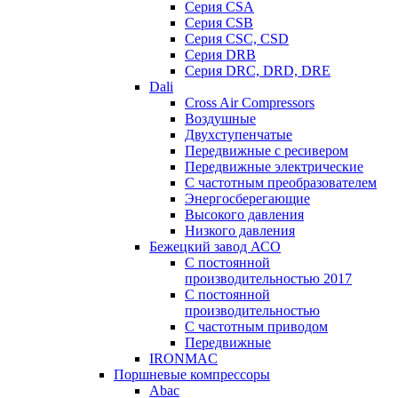
Серия CSA
Серия CSB
Серия CSC, CSD
Серия DRB
Серия DRC, DRD, DRE
Dali
Cross Air Compressors
Воздушные
Двухступенчатые
Передвижные с ресивером
Передвижные электрические
С частотным преобразователем
Энергосберегающие
Высокого давления
Низкого давления
Бежецкий завод АСО
C постоянной
производительностью 2017
C постоянной
производительностью
С частотным приводом
Передвижные
IRONMAC
Поршневые компрессоры
Abac