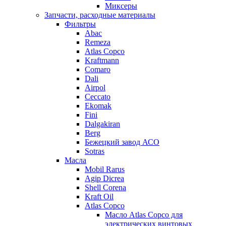
Миксеры
Запчасти, расходные материалы
Фильтры
Abac
Remeza
Atlas Copco
Kraftmann
Comaro
Dali
Airpol
Ceccato
Ekomak
Fini
Dalgakiran
Berg
Бежецкий завод АСО
Sotras
Масла
Mobil Rarus
Agip Dicrea
Shell Corena
Kraft Oil
Atlas Copco
Масло Atlas Copco для
электрических винтовых