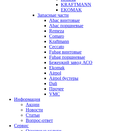
KRAFTMANN
EKOMAK
Запасные части
Abac винтовые
Abac поршневые
Remeza
Comaro
Kraftmann
Ceccato
Fubag винтовые
Fubag поршневые
Бежецкий завод АСО
Ekomak
Airpol
Airpol бустеры
Dali
Прочее
VMC
Информация
Акции
Новости
Статьи
Вопрос-ответ
Сервис
Основные услуги