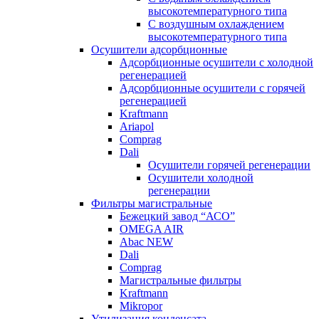
высокотемпературного типа
C воздушным охлаждением
высокотемпературного типа
Осушители адсорбционные
Адсорбционные осушители с холодной
регенерацией
Адсорбционные осушители с горячей
регенерацией
Kraftmann
Ariapol
Comprag
Dali
Осушители горячей регенерации
Осушители холодной
регенерации
Фильтры магистральные
Бежецкий завод “АСО”
OMEGA AIR
Abac NEW
Dali
Comprag
Магистральные фильтры
Kraftmann
Mikropor
Утилизация конденсата