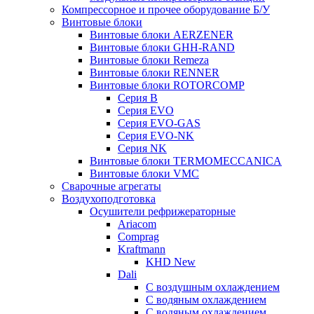
Компрессорное и прочее оборудование Б/У
Винтовые блоки
Винтовые блоки AERZENER
Винтовые блоки GHH-RAND
Винтовые блоки Remeza
Винтовые блоки RENNER
Винтовые блоки ROTORCOMP
Серия B
Серия EVO
Серия EVO-GAS
Серия EVO-NK
Серия NK
Винтовые блоки TERMOMECCANICA
Винтовые блоки VMC
Сварочные агрегаты
Воздухоподготовка
Осушители рефрижераторные
Ariacom
Comprag
Kraftmann
KHD New
Dali
C воздушным охлаждением
C водяным охлаждением
С водяным охлаждением