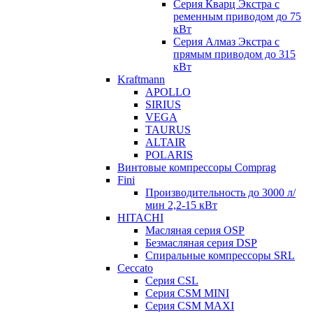
Серия Кварц Экстра с
ременным приводом до 75
кВт
Серия Алмаз Экстра с
прямым приводом до 315
кВт
Kraftmann
APOLLO
SIRIUS
VEGA
TAURUS
ALTAIR
POLARIS
Винтовые компрессоры Comprag
Fini
Производительность до 3000 л/
мин 2,2-15 кВт
HITACHI
Масляная серия OSP
Безмасляная серия DSP
Спиральные компрессоры SRL
Ceccato
Серия CSL
Серия CSM MINI
Серия CSM MAXI