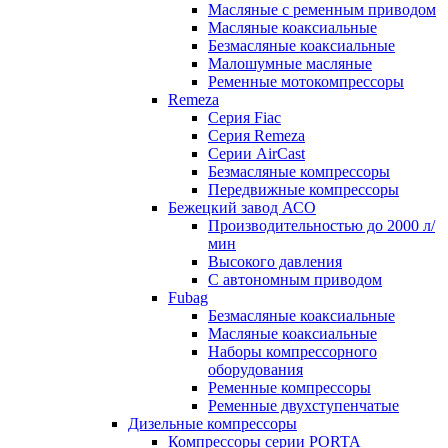
Масляные с ременным приводом
Маcляные коаксиальные
Безмаcляные коаксиальные
Малошумные масляные
Ременные мотокомпрессоры
Remeza
Серия Fiac
Серия Remeza
Серии AirCast
Безмасляные компрессоры
Передвижные компрессоры
Бежецкий завод АСО
Производительностью до 2000 л/
мин
Высокого давления
С автономным приводом
Fubag
Безмасляные коаксиальные
Маcляные коаксиальные
Наборы компрессорного
оборудования
Ременные компрессоры
Ременные двухступенчатые
Дизельные компрессоры
Компрессоры серии PORTA