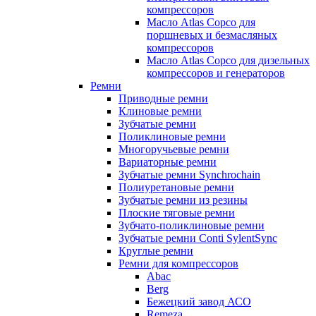
компрессоров
Масло Atlas Copco для
поршневых и безмасляных
компрессоров
Масло Atlas Copco для дизельных
компрессоров и генераторов
Ремни
Приводные ремни
Клиновые ремни
Зубчатые ремни
Поликлиновые ремни
Многоручьевые ремни
Вариаторные ремни
Зубчатые ремни Synchrochain
Полиуретановые ремни
Зубчатые ремни из резины
Плоские тяговые ремни
Зубчато-поликлиновые ремни
Зубчатые ремни Conti SylentSync
Круглые ремни
Ремни для компрессоров
Abac
Berg
Бежецкий завод АСО
Remeza