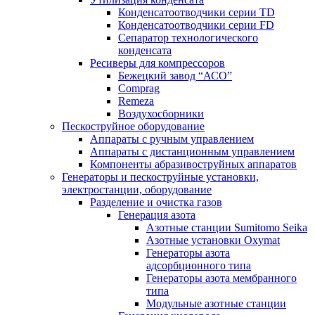
Конденсатоотводчики серии TD
Конденсатоотводчики серии FD
Сепаратор технологического
конденсата
Ресиверы для компрессоров
Бежецкий завод “АСО”
Comprag
Remeza
Воздухосборники
Пескоструйное оборудование
Аппараты с ручным управлением
Аппараты с дистанционным управлением
Компоненты абразивоструйных аппаратов
Генераторы и пескоструйные установки,
электростанции, оборудование
Разделение и очистка газов
Генерация азота
Азотные станции Sumitomo Seika
Азотные установки Oxymat
Генераторы азота
адсорбционного типа
Генераторы азота мембранного
типа
Модульные азотные станции