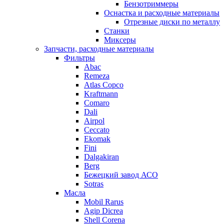
Бензотриммеры
Оснастка и расходные материалы
Отрезные диски по металлу
Станки
Миксеры
Запчасти, расходные материалы
Фильтры
Abac
Remeza
Atlas Copco
Kraftmann
Comaro
Dali
Airpol
Ceccato
Ekomak
Fini
Dalgakiran
Berg
Бежецкий завод АСО
Sotras
Масла
Mobil Rarus
Agip Dicrea
Shell Corena