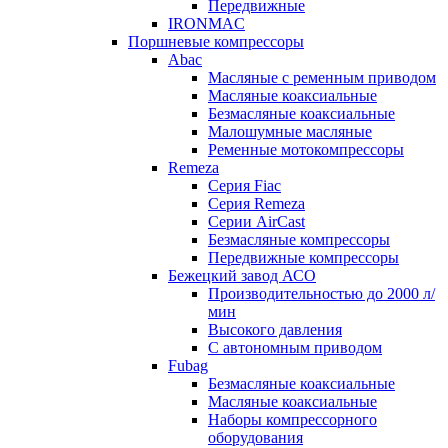
Передвижные
IRONMAC
Поршневые компрессоры
Abac
Масляные с ременным приводом
Маcляные коаксиальные
Безмаcляные коаксиальные
Малошумные масляные
Ременные мотокомпрессоры
Remeza
Серия Fiac
Серия Remeza
Серии AirCast
Безмасляные компрессоры
Передвижные компрессоры
Бежецкий завод АСО
Производительностью до 2000 л/
мин
Высокого давления
С автономным приводом
Fubag
Безмасляные коаксиальные
Маcляные коаксиальные
Наборы компрессорного
оборудования