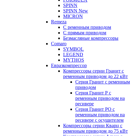
SPINN
SPINN New
MICRON
Remeza
С ременным приводом
С прямым приводом
Безмасляные компрессоры
Comaro
SYMBOL
LEGEND
MYTHOS
Евразкомпрессор
Компрессоры серии Гранит с
ременным приводом до 22 кВт
Серия Гранит с ременным
приводом
Серия Гранит Р с
ременным приводом на
ресивере
Серия Гранит РО с
ременным приводом на
ресивере с осушителем
Компрессоры серии Кварц с
ременным приводом до 75 кВт