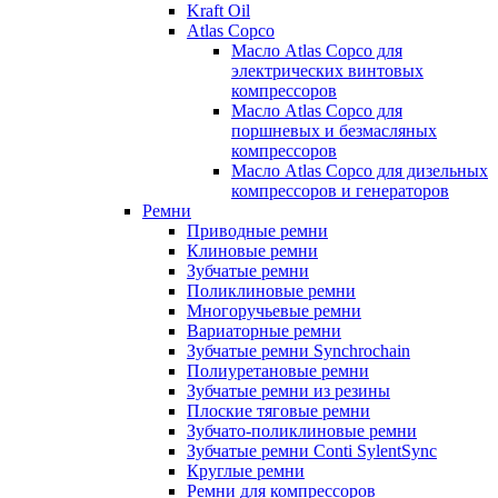
Kraft Oil
Atlas Copco
Масло Atlas Copco для
электрических винтовых
компрессоров
Масло Atlas Copco для
поршневых и безмасляных
компрессоров
Масло Atlas Copco для дизельных
компрессоров и генераторов
Ремни
Приводные ремни
Клиновые ремни
Зубчатые ремни
Поликлиновые ремни
Многоручьевые ремни
Вариаторные ремни
Зубчатые ремни Synchrochain
Полиуретановые ремни
Зубчатые ремни из резины
Плоские тяговые ремни
Зубчато-поликлиновые ремни
Зубчатые ремни Conti SylentSync
Круглые ремни
Ремни для компрессоров