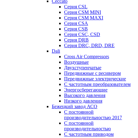
Ceccato
Серия CSL
Серия CSM MINI
Серия CSM MAXI
Серия CSA
Серия CSB
Серия CSC, CSD
Серия DRB
Серия DRC, DRD, DRE
Dali
Cross Air Compressors
Воздушные
Двухступенчатые
Передвижные с ресивером
Передвижные электрические
С частотным преобразователем
Энергосберегающие
Высокого давления
Низкого давления
Бежецкий завод АСО
C постоянной
производительностью 2017
C постоянной
производительностью
С частотным приводом