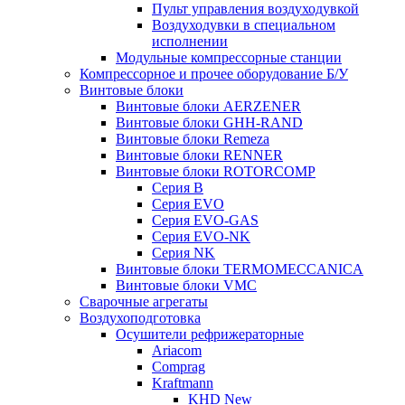
Пульт управления воздуходувкой
Воздуходувки в специальном
исполнении
Модульные компрессорные станции
Компрессорное и прочее оборудование Б/У
Винтовые блоки
Винтовые блоки AERZENER
Винтовые блоки GHH-RAND
Винтовые блоки Remeza
Винтовые блоки RENNER
Винтовые блоки ROTORCOMP
Серия B
Серия EVO
Серия EVO-GAS
Серия EVO-NK
Серия NK
Винтовые блоки TERMOMECCANICA
Винтовые блоки VMC
Сварочные агрегаты
Воздухоподготовка
Осушители рефрижераторные
Ariacom
Comprag
Kraftmann
KHD New