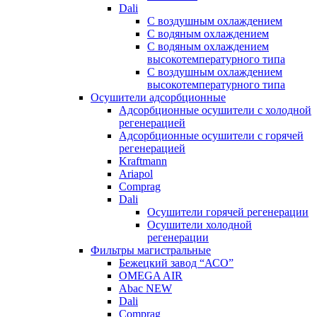
Dali
C воздушным охлаждением
C водяным охлаждением
С водяным охлаждением
высокотемпературного типа
C воздушным охлаждением
высокотемпературного типа
Осушители адсорбционные
Адсорбционные осушители с холодной
регенерацией
Адсорбционные осушители с горячей
регенерацией
Kraftmann
Ariapol
Comprag
Dali
Осушители горячей регенерации
Осушители холодной
регенерации
Фильтры магистральные
Бежецкий завод “АСО”
OMEGA AIR
Abac NEW
Dali
Comprag