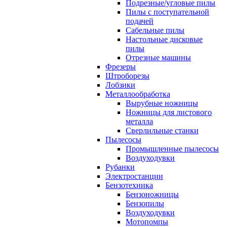
Подрезные/угловые пилы
Пилы с поступательной
подачей
Сабельные пилы
Настольные дисковые
пилы
Отрезные машины
Фрезеры
Штроборезы
Лобзики
Металлообработка
Вырубные ножницы
Ножницы для листового
металла
Сверлильные станки
Пылесосы
Промышленные пылесосы
Воздуходувки
Рубанки
Электростанции
Бензотехника
Бензоножницы
Бензопилы
Воздуходувки
Мотопомпы