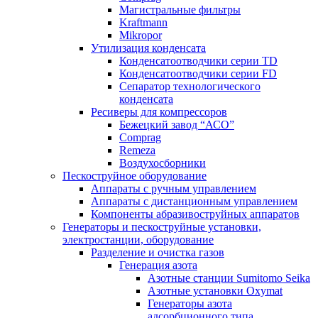
Магистральные фильтры
Kraftmann
Mikropor
Утилизация конденсата
Конденсатоотводчики серии TD
Конденсатоотводчики серии FD
Сепаратор технологического
конденсата
Ресиверы для компрессоров
Бежецкий завод “АСО”
Comprag
Remeza
Воздухосборники
Пескоструйное оборудование
Аппараты с ручным управлением
Аппараты с дистанционным управлением
Компоненты абразивоструйных аппаратов
Генераторы и пескоструйные установки,
электростанции, оборудование
Разделение и очистка газов
Генерация азота
Азотные станции Sumitomo Seika
Азотные установки Oxymat
Генераторы азота
адсорбционного типа