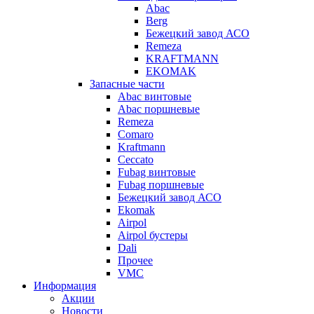
Abac
Berg
Бежецкий завод АСО
Remeza
KRAFTMANN
EKOMAK
Запасные части
Abac винтовые
Abac поршневые
Remeza
Comaro
Kraftmann
Ceccato
Fubag винтовые
Fubag поршневые
Бежецкий завод АСО
Ekomak
Airpol
Airpol бустеры
Dali
Прочее
VMC
Информация
Акции
Новости