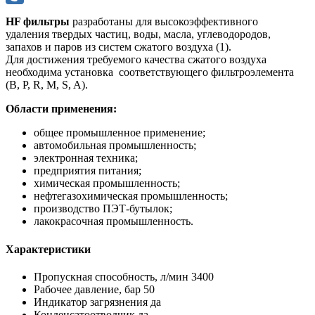
Mail.Ru
HF фильтры
разработаны для высокоэффективного
удаления твердых частиц, воды, масла, углеводородов,
запахов и паров из систем сжатого воздуха (1).
Для достижения требуемого качества сжатого воздуха
необходима установка соответствующего фильтроэлемента
(B, P, R, M, S, A).
Области применения:
общее промышленное применение;
автомобильная промышленность;
электронная техника;
предприятия питания;
химическая промышленность;
нефтегазохимическая промышленность;
производство ПЭТ-бутылок;
лакокрасочная промышленность.
Характеристики
Пропускная способность, л/мин
3400
Рабочее давление, бар
50
Индикатор загрязнения
да
Конденсатоотводчик
да