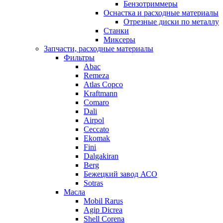
Бензотриммеры
Оснастка и расходные материалы
Отрезные диски по металлу
Станки
Миксеры
Запчасти, расходные материалы
Фильтры
Abac
Remeza
Atlas Copco
Kraftmann
Comaro
Dali
Airpol
Ceccato
Ekomak
Fini
Dalgakiran
Berg
Бежецкий завод АСО
Sotras
Масла
Mobil Rarus
Agip Dicrea
Shell Corena