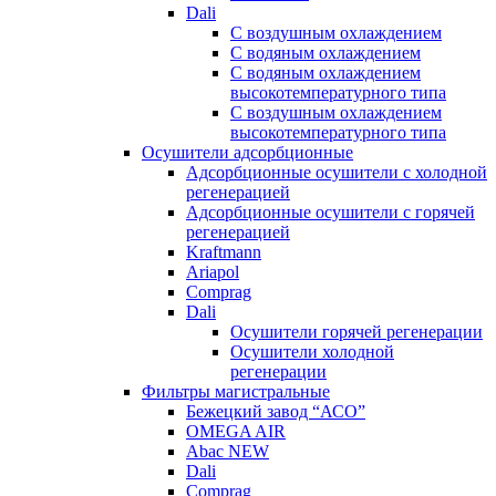
Dali
C воздушным охлаждением
C водяным охлаждением
С водяным охлаждением
высокотемпературного типа
C воздушным охлаждением
высокотемпературного типа
Осушители адсорбционные
Адсорбционные осушители с холодной
регенерацией
Адсорбционные осушители с горячей
регенерацией
Kraftmann
Ariapol
Comprag
Dali
Осушители горячей регенерации
Осушители холодной
регенерации
Фильтры магистральные
Бежецкий завод “АСО”
OMEGA AIR
Abac NEW
Dali
Comprag