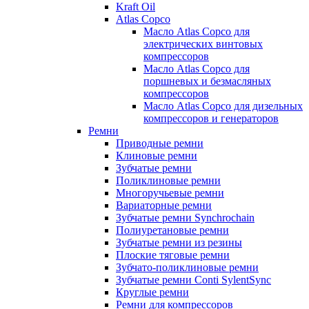
Kraft Oil
Atlas Copco
Масло Atlas Copco для
электрических винтовых
компрессоров
Масло Atlas Copco для
поршневых и безмасляных
компрессоров
Масло Atlas Copco для дизельных
компрессоров и генераторов
Ремни
Приводные ремни
Клиновые ремни
Зубчатые ремни
Поликлиновые ремни
Многоручьевые ремни
Вариаторные ремни
Зубчатые ремни Synchrochain
Полиуретановые ремни
Зубчатые ремни из резины
Плоские тяговые ремни
Зубчато-поликлиновые ремни
Зубчатые ремни Conti SylentSync
Круглые ремни
Ремни для компрессоров