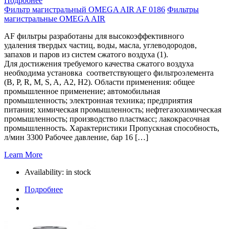
Подробнее
Фильтр магистральный OMEGA AIR AF 0186
Фильтры
магистральные OMEGA AIR
AF фильтры разработаны для высокоэффективного
удаления твердых частиц, воды, масла, углеводородов,
запахов и паров из систем сжатого воздуха (1).
Для достижения требуемого качества сжатого воздуха
необходима установка соответствующего фильтроэлемента
(B, P, R, M, S, A, A2, H2). Области применения: общее
промышленное применение; автомобильная
промышленность; электронная техника; предприятия
питания; химическая промышленность; нефтегазохимическая
промышленность; производство пластмасс; лакокрасочная
промышленность. Характеристики Пропускная способность,
л/мин 3300 Рабочее давление, бар 16 […]
Learn More
Availability:
in stock
Подробнее