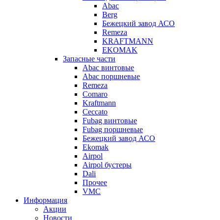
Abac
Berg
Бежецкий завод АСО
Remeza
KRAFTMANN
EKOMAK
Запасные части
Abac винтовые
Abac поршневые
Remeza
Comaro
Kraftmann
Ceccato
Fubag винтовые
Fubag поршневые
Бежецкий завод АСО
Ekomak
Airpol
Airpol бустеры
Dali
Прочее
VMC
Информация
Акции
Новости