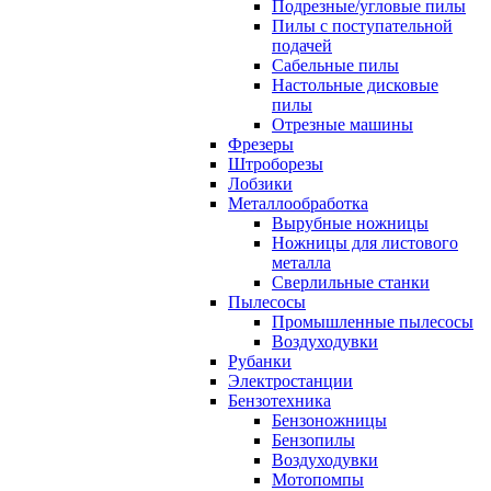
Подрезные/угловые пилы
Пилы с поступательной
подачей
Сабельные пилы
Настольные дисковые
пилы
Отрезные машины
Фрезеры
Штроборезы
Лобзики
Металлообработка
Вырубные ножницы
Ножницы для листового
металла
Сверлильные станки
Пылесосы
Промышленные пылесосы
Воздуходувки
Рубанки
Электростанции
Бензотехника
Бензоножницы
Бензопилы
Воздуходувки
Мотопомпы