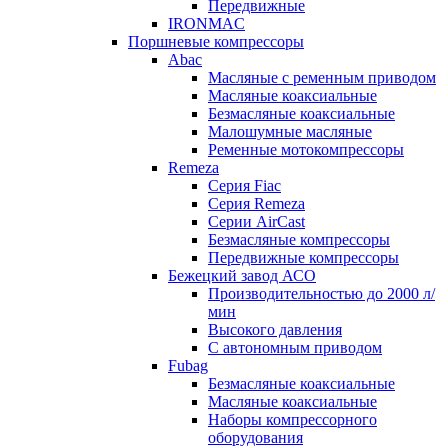
Передвижные
IRONMAC
Поршневые компрессоры
Abac
Масляные с ременным приводом
Маcляные коаксиальные
Безмаcляные коаксиальные
Малошумные масляные
Ременные мотокомпрессоры
Remeza
Серия Fiac
Серия Remeza
Серии AirCast
Безмасляные компрессоры
Передвижные компрессоры
Бежецкий завод АСО
Производительностью до 2000 л/
мин
Высокого давления
С автономным приводом
Fubag
Безмасляные коаксиальные
Маcляные коаксиальные
Наборы компрессорного
оборудования