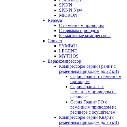
SPINN
SPINN New
MICRON
Remeza
С ременным приводом
С прямым приводом
Безмасляные компрессоры
Comaro
SYMBOL
LEGEND
MYTHOS
Евразкомпрессор
Компрессоры серии Гранит с
ременным приводом до 22 кВт
Серия Гранит с ременным
приводом
Серия Гранит Р с
ременным приводом на
ресивере
Серия Гранит РО с
ременным приводом на
ресивере с осушителем
Компрессоры серии Кварц с
ременным приводом до 75 кВт