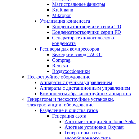
Магистральные фильтры
Kraftmann
Mikropor
Утилизация конденсата
Конденсатоотводчики серии TD
Конденсатоотводчики серии FD
Сепаратор технологического
конденсата
Ресиверы для компрессоров
Бежецкий завод “АСО”
Comprag
Remeza
Воздухосборники
Пескоструйное оборудование
Аппараты с ручным управлением
Аппараты с дистанционным управлением
Компоненты абразивоструйных аппаратов
Генераторы и пескоструйные установки,
электростанции, оборудование
Разделение и очистка газов
Генерация азота
Азотные станции Sumitomo Seika
Азотные установки Oxymat
Генераторы азота
адсорбционного типа