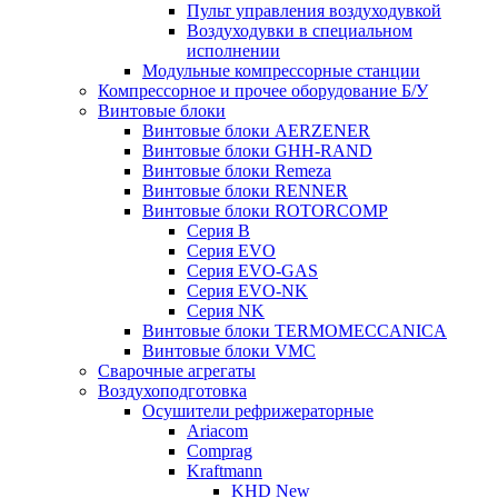
Пульт управления воздуходувкой
Воздуходувки в специальном
исполнении
Модульные компрессорные станции
Компрессорное и прочее оборудование Б/У
Винтовые блоки
Винтовые блоки AERZENER
Винтовые блоки GHH-RAND
Винтовые блоки Remeza
Винтовые блоки RENNER
Винтовые блоки ROTORCOMP
Серия B
Серия EVO
Серия EVO-GAS
Серия EVO-NK
Серия NK
Винтовые блоки TERMOMECCANICA
Винтовые блоки VMC
Сварочные агрегаты
Воздухоподготовка
Осушители рефрижераторные
Ariacom
Comprag
Kraftmann
KHD New