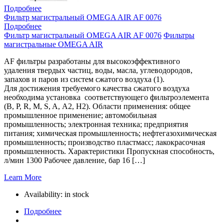
Подробнее
Фильтр магистральный OMEGA AIR AF 0076
Подробнее
Фильтр магистральный OMEGA AIR AF 0076
Фильтры
магистральные OMEGA AIR
AF фильтры разработаны для высокоэффективного
удаления твердых частиц, воды, масла, углеводородов,
запахов и паров из систем сжатого воздуха (1).
Для достижения требуемого качества сжатого воздуха
необходима установка соответствующего фильтроэлемента
(B, P, R, M, S, A, A2, H2). Области применения: общее
промышленное применение; автомобильная
промышленность; электронная техника; предприятия
питания; химическая промышленность; нефтегазохимическая
промышленность; производство пластмасс; лакокрасочная
промышленность. Характеристики Пропускная способность,
л/мин 1300 Рабочее давление, бар 16 […]
Learn More
Availability:
in stock
Подробнее