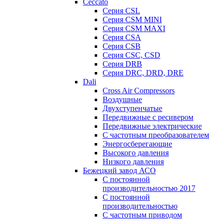
Ceccato
Серия CSL
Серия CSM MINI
Серия CSM MAXI
Серия CSA
Серия CSB
Серия CSC, CSD
Серия DRB
Серия DRC, DRD, DRE
Dali
Cross Air Compressors
Воздушные
Двухступенчатые
Передвижные с ресивером
Передвижные электрические
С частотным преобразователем
Энергосберегающие
Высокого давления
Низкого давления
Бежецкий завод АСО
C постоянной
производительностью 2017
C постоянной
производительностью
С частотным приводом