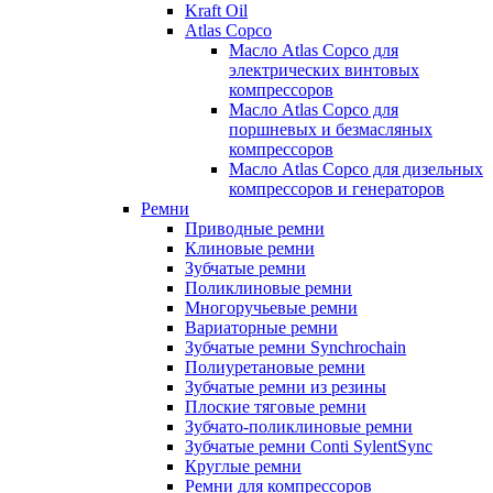
Kraft Oil
Atlas Copco
Масло Atlas Copco для
электрических винтовых
компрессоров
Масло Atlas Copco для
поршневых и безмасляных
компрессоров
Масло Atlas Copco для дизельных
компрессоров и генераторов
Ремни
Приводные ремни
Клиновые ремни
Зубчатые ремни
Поликлиновые ремни
Многоручьевые ремни
Вариаторные ремни
Зубчатые ремни Synchrochain
Полиуретановые ремни
Зубчатые ремни из резины
Плоские тяговые ремни
Зубчато-поликлиновые ремни
Зубчатые ремни Conti SylentSync
Круглые ремни
Ремни для компрессоров