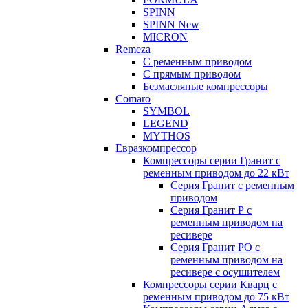
SPINN
SPINN New
MICRON
Remeza
С ременным приводом
С прямым приводом
Безмасляные компрессоры
Comaro
SYMBOL
LEGEND
MYTHOS
Евразкомпрессор
Компрессоры серии Гранит с
ременным приводом до 22 кВт
Серия Гранит с ременным
приводом
Серия Гранит Р с
ременным приводом на
ресивере
Серия Гранит РО с
ременным приводом на
ресивере с осушителем
Компрессоры серии Кварц с
ременным приводом до 75 кВт