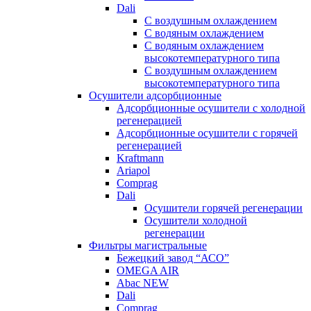
Dali
C воздушным охлаждением
C водяным охлаждением
С водяным охлаждением
высокотемпературного типа
C воздушным охлаждением
высокотемпературного типа
Осушители адсорбционные
Адсорбционные осушители с холодной
регенерацией
Адсорбционные осушители с горячей
регенерацией
Kraftmann
Ariapol
Comprag
Dali
Осушители горячей регенерации
Осушители холодной
регенерации
Фильтры магистральные
Бежецкий завод “АСО”
OMEGA AIR
Abac NEW
Dali
Comprag