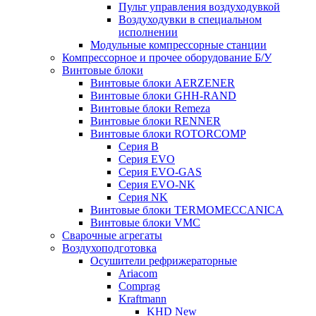
Пульт управления воздуходувкой
Воздуходувки в специальном
исполнении
Модульные компрессорные станции
Компрессорное и прочее оборудование Б/У
Винтовые блоки
Винтовые блоки AERZENER
Винтовые блоки GHH-RAND
Винтовые блоки Remeza
Винтовые блоки RENNER
Винтовые блоки ROTORCOMP
Серия B
Серия EVO
Серия EVO-GAS
Серия EVO-NK
Серия NK
Винтовые блоки TERMOMECCANICA
Винтовые блоки VMC
Сварочные агрегаты
Воздухоподготовка
Осушители рефрижераторные
Ariacom
Comprag
Kraftmann
KHD New