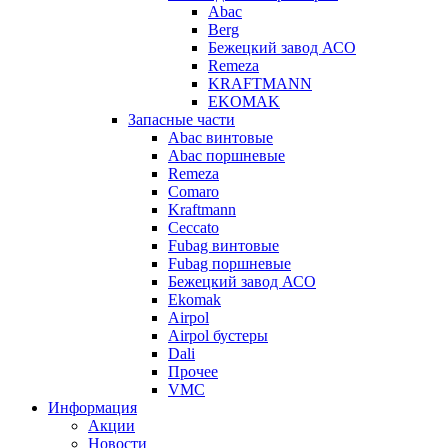
Abac
Berg
Бежецкий завод АСО
Remeza
KRAFTMANN
EKOMAK
Запасные части
Abac винтовые
Abac поршневые
Remeza
Comaro
Kraftmann
Ceccato
Fubag винтовые
Fubag поршневые
Бежецкий завод АСО
Ekomak
Airpol
Airpol бустеры
Dali
Прочее
VMC
Информация
Акции
Новости