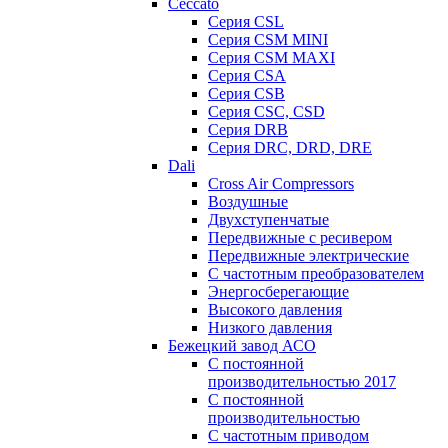
Ceccato
Серия CSL
Серия CSM MINI
Серия CSM MAXI
Серия CSA
Серия CSB
Серия CSC, CSD
Серия DRB
Серия DRC, DRD, DRE
Dali
Cross Air Compressors
Воздушные
Двухступенчатые
Передвижные с ресивером
Передвижные электрические
С частотным преобразователем
Энергосберегающие
Высокого давления
Низкого давления
Бежецкий завод АСО
C постоянной
производительностью 2017
C постоянной
производительностью
С частотным приводом