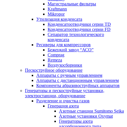
Магистральные фильтры
Kraftmann
Mikropor
Утилизация конденсата
Конденсатоотводчики серии TD
Конденсатоотводчики серии FD
Сепаратор технологического
конденсата
Ресиверы для компрессоров
Бежецкий завод “АСО”
Comprag
Remeza
Воздухосборники
Пескоструйное оборудование
Аппараты с ручным управлением
Аппараты с дистанционным управлением
Компоненты абразивоструйных аппаратов
Генераторы и пескоструйные установки,
электростанции, оборудование
Разделение и очистка газов
Генерация азота
Азотные станции Sumitomo Seika
Азотные установки Oxymat
Генераторы азота
адсорбционного типа