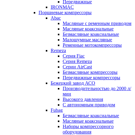
Передвижные
IRONMAC
Поршневые компрессоры
Abac
Масляные с ременным приводом
Маcляные коаксиальные
Безмаcляные коаксиальные
Малошумные масляные
Ременные мотокомпрессоры
Remeza
Серия Fiac
Серия Remeza
Серии AirCast
Безмасляные компрессоры
Передвижные компрессоры
Бежецкий завод АСО
Производительностью до 2000 л/
мин
Высокого давления
С автономным приводом
Fubag
Безмасляные коаксиальные
Маcляные коаксиальные
Наборы компрессорного
оборудования