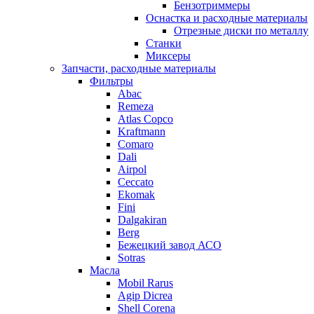
Бензотриммеры
Оснастка и расходные материалы
Отрезные диски по металлу
Станки
Миксеры
Запчасти, расходные материалы
Фильтры
Abac
Remeza
Atlas Copco
Kraftmann
Comaro
Dali
Airpol
Ceccato
Ekomak
Fini
Dalgakiran
Berg
Бежецкий завод АСО
Sotras
Масла
Mobil Rarus
Agip Dicrea
Shell Corena