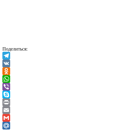
Поделиться:
Telegram
VK
Odnoklassniki
WhatsApp
Viber
Skype
Print
Email
Gmail
Mail.Ru