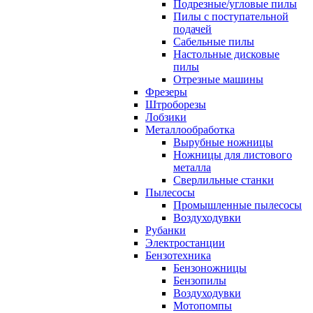
Подрезные/угловые пилы
Пилы с поступательной
подачей
Сабельные пилы
Настольные дисковые
пилы
Отрезные машины
Фрезеры
Штроборезы
Лобзики
Металлообработка
Вырубные ножницы
Ножницы для листового
металла
Сверлильные станки
Пылесосы
Промышленные пылесосы
Воздуходувки
Рубанки
Электростанции
Бензотехника
Бензоножницы
Бензопилы
Воздуходувки
Мотопомпы